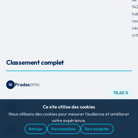
14
hab
res
né
cri
Classement complet
Prades
10
09110
78,60 %
Ce site utilise des cookies
Buzan
11
09800
Nous utilisons des cookies pour mesurer l'audience et améliorer
77,80 %
votre expérience.
Refuser
Personnaliser
Tout accepter
Mérens-Les-Vals
12
09110