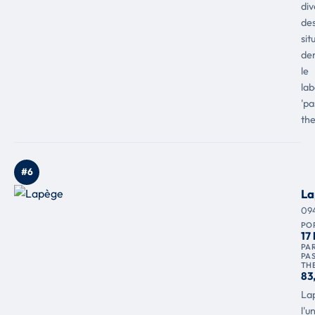
div
de
sit
der
le
lab
'pa
the
#6
La
09
PO
17
PAR
PA
TH
83
La
l'u