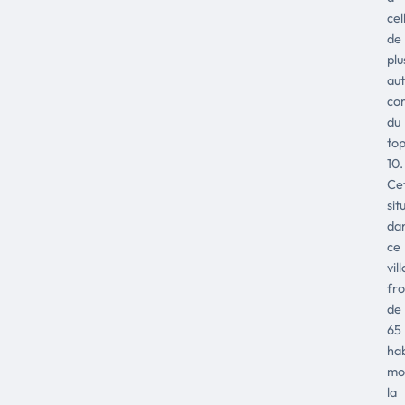
cel
de
plu
aut
co
du
to
10.
Ce
sit
da
ce
vil
fro
de
65
hab
mo
la