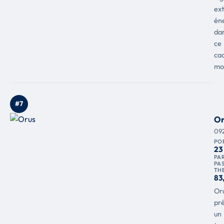
ex
én
da
ce
ca
mo
#7
Or
09
PO
23
PAR
PA
TH
83
Or
pr
un