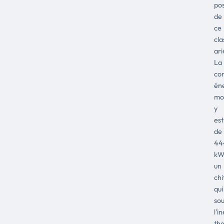
pos
de
ce
cl
ari
La
co
én
mo
y
est
de
44
kW
un
chi
qui
sou
l'i
th