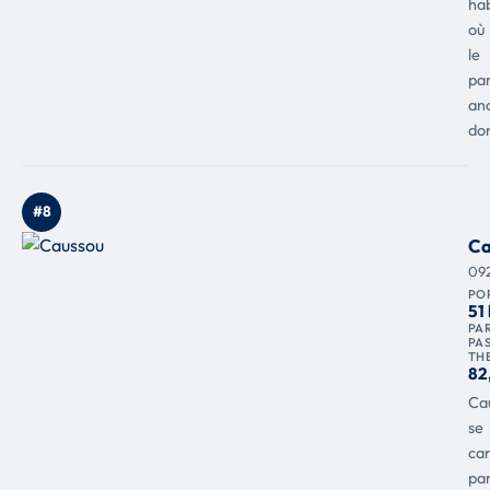
hab
où
le
pa
an
do
#8
Ca
09
PO
51
PAR
PA
TH
82
Ca
se
car
pa