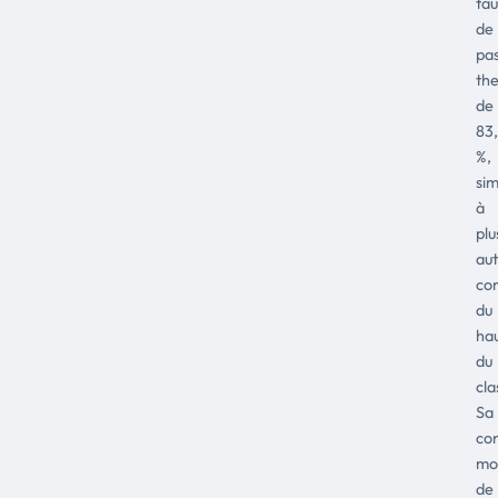
ta
de
pas
th
de
83
%,
sim
à
plu
aut
co
du
ha
du
cl
Sa
co
mo
de