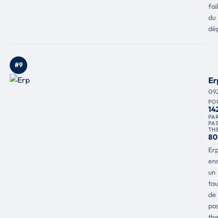
fai
du
dé
#9
Er
09
PO
14
PAR
PA
TH
80
Er
enr
un
ta
de
pas
th