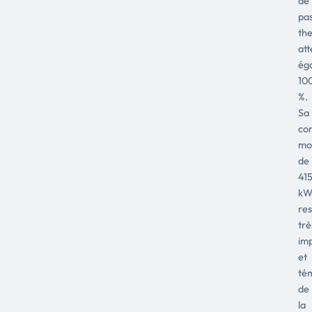
de
pas
th
att
ég
10
%.
Sa
co
mo
de
415
kW
res
trè
im
et
té
de
la