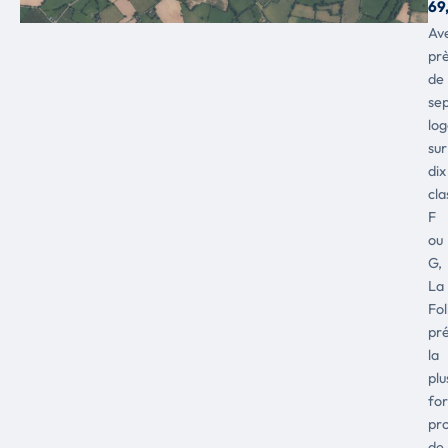
69
Av
pr
de
se
lo
sur
dix
cla
F
ou
G,
La
Fol
pr
la
plu
for
pr
de