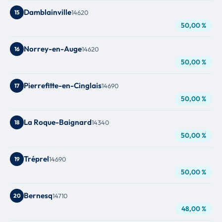
Damblainville
15
14620
50,00 %
Norrey-en-Auge
16
14620
50,00 %
Pierrefitte-en-Cinglais
17
14690
50,00 %
La Roque-Baignard
18
14340
50,00 %
Tréprel
19
14690
50,00 %
Bernesq
20
14710
48,00 %