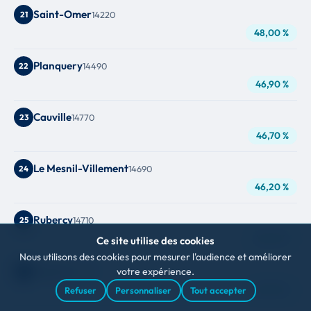
Saint-Omer
21
14220
48,00 %
Planquery
22
14490
46,90 %
Cauville
23
14770
46,70 %
Le Mesnil-Villement
24
14690
46,20 %
Rubercy
25
14710
45,50 %
Ce site utilise des cookies
Nous utilisons des cookies pour mesurer l'audience et améliorer
Vignats
votre expérience.
26
14700
45,50 %
Refuser
Personnaliser
Tout accepter