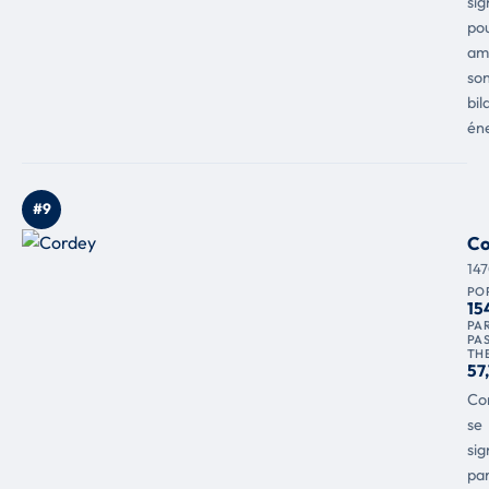
sig
po
am
so
bil
én
#9
Co
14
PO
15
PAR
PA
TH
57
Co
se
sig
pa