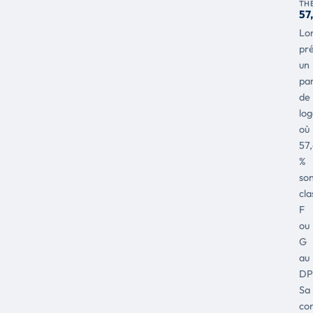
TH
57
Lon
pr
un
pa
de
lo
où
57
%
so
cla
F
ou
G
au
DP
Sa
co