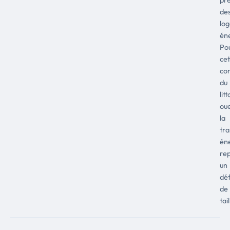
de
lo
éne
Po
cet
co
du
litt
oue
la
tra
én
re
un
déf
de
tail