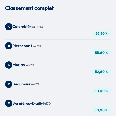
Classement complet
Colombières
10
14710
56,30 %
Pierrepont
11
14690
55,60 %
Meslay
12
14220
52,60 %
Beaumais
13
14620
50,00 %
Bernières-D'ailly
14
14170
50,00 %