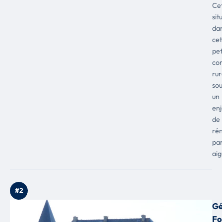
Ce
sit
da
cet
pet
co
rur
sou
un
en
de
ré
par
aig
#2
Gé
Fo