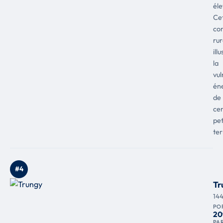
éle
Ce
co
rur
ill
la
vul
én
de
cer
pet
ter
#4
Tr
14
PO
20
PAR