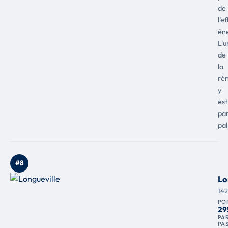
de
l'e
én
L'
de
la
ré
y
est
par
pal
#8
Lo
14
PO
29
PAR
PA