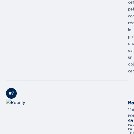
cet
pet
co
réd
la
pré
én
est
un
obj
cen
#7
Ra
14
PO
44
PAR
PA
TH