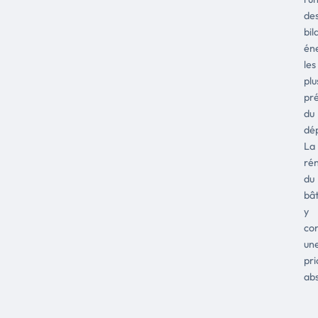
de
bil
én
les
plu
pr
du
dé
La
ré
du
bât
y
con
un
pri
abs