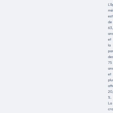
L'â
mé
est
de
63
an
et
la
pa
de
75
an
et
plu
att
20,
%.
La
cr