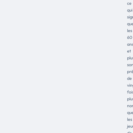
ce
qui
sig
qu
les
60
an
et
plu
so
pr
de
vin
foi
plu
no
qu
les
jeu
de