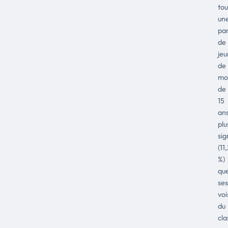
tou
un
pa
de
jeu
de
mo
de
15
an
plu
sig
(11
%)
qu
ses
voi
du
cl