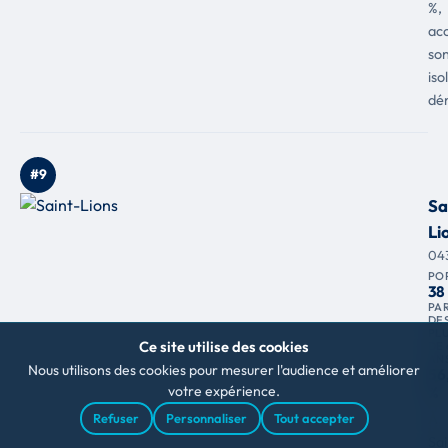
%,
ac
so
is
dé
#9
Sa
Li
04
PO
38
PA
DE
PL
Ce site utilise des cookies
DE 
AN
Nous utilisons des cookies pour mesurer l'audience et améliorer
56
votre expérience.
%
À
Refuser
Personnaliser
Tout accepter
Sai