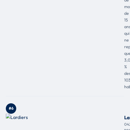
mo
de
15
ans
qui
ne
re
qu
3,
%
de
10
hab
#6
La
04