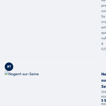
pr
co
Sa
cr
est
qua
nul
à
0,1
#7
No
su
Se
10
PO
5 
PO