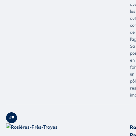
av
les
aut
co
de
l'a
Sa
pos
en
fai
un
pô
rés
im
#9
Ro
Pr