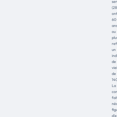
sen
(2
on
60
an
ou
plu
ref
un
ind
de
vie
de
140
La
co
fai
né
fig
d'e