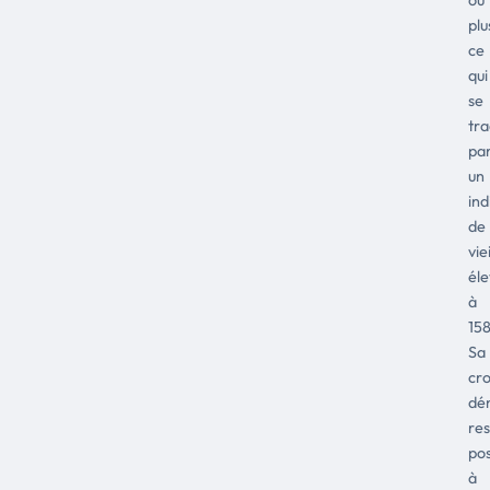
plu
ce
qui
se
tra
pa
un
ind
de
vie
él
à
158
Sa
cr
dé
res
pos
à