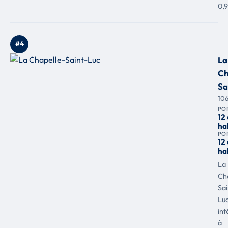
0,
#4
La
Ch
Sa
10
PO
12
ha
PO
12
ha
La
Ch
Sai
Luc
in
à