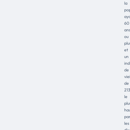
la
pop
ay
60
an
ou
plu
et
un
ind
de
vie
de
213
le
plu
ha
pa
les
dix