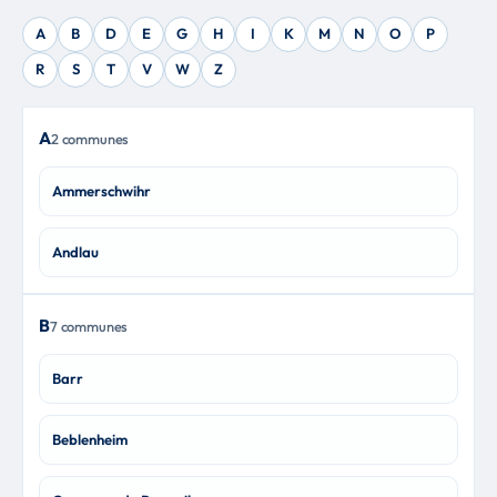
A
B
D
E
G
H
I
K
M
N
O
P
R
S
T
V
W
Z
A
2 communes
Ammerschwihr
Andlau
B
7 communes
Barr
Beblenheim