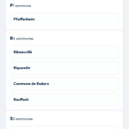
P
1 commune
Pfaffenheim
R
4 communes
Ribeauvillé
Riquewihr
Commune de Rodern
Rouffach
S
3 communes