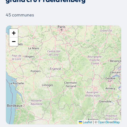
45 communes
+
−
Leaflet
|
©
OpenStreetMap