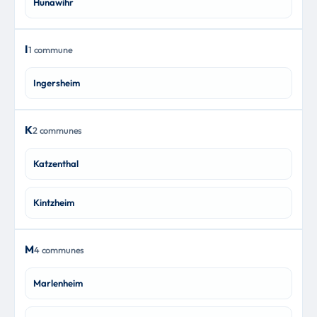
Hunawihr
I
1 commune
Ingersheim
K
2 communes
Katzenthal
Kintzheim
M
4 communes
Marlenheim