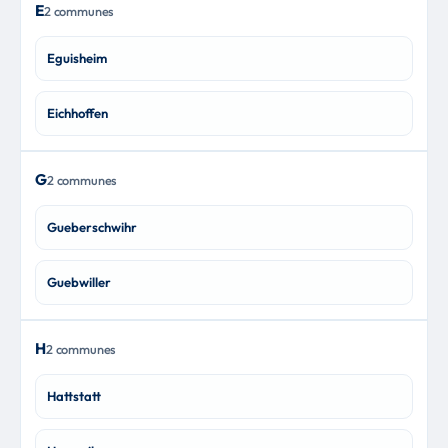
E
2 communes
Eguisheim
Eichhoffen
G
2 communes
Gueberschwihr
Guebwiller
H
2 communes
Hattstatt