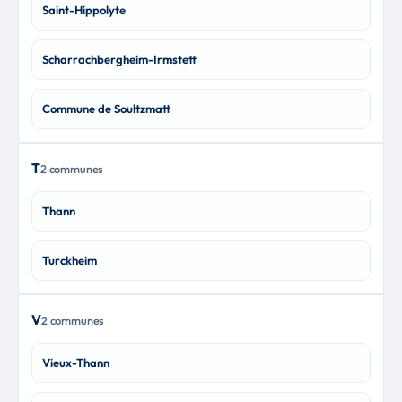
Saint-Hippolyte
Scharrachbergheim-Irmstett
Commune de Soultzmatt
T
2 communes
Thann
Turckheim
V
2 communes
Vieux-Thann