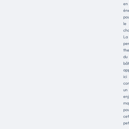
en
én
po
le
ch
La
pe
th
du
bât
ap
ici
co
un
en
ma
po
cet
pet