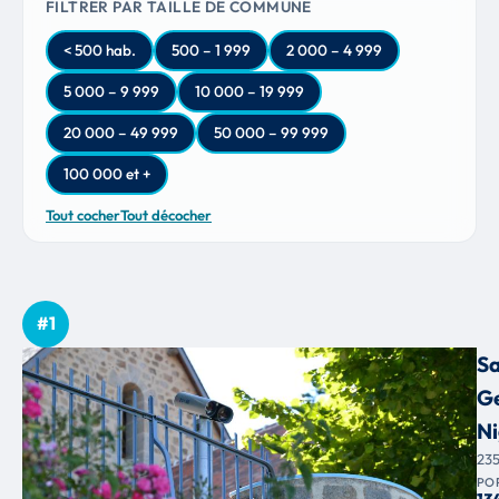
FILTRER PAR TAILLE DE COMMUNE
< 500 hab.
500 – 1 999
2 000 – 4 999
5 000 – 9 999
10 000 – 19 999
20 000 – 49 999
50 000 – 99 999
100 000 et +
Tout cocher
Tout décocher
#1
Sa
G
N
23
PO