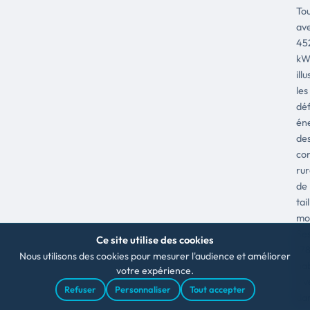
Tou
av
45
kW
ill
les
déf
én
de
co
rur
de
tail
mo
Se
Ce site utilise des cookies
17
Nous utilisons des cookies pour mesurer l'audience et améliorer
hab
votre expérience.
viv
Refuser
Personnaliser
Tout accepter
da