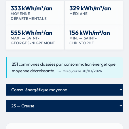
333 kWh/m²/an
329 kWh/m²/an
MOYENNE
MÉDIANE
DÉPARTEMENTALE
555 kWh/m²/an
156 kWh/m²/an
MAX. — SAINT-
MIN. — SAINT-
GEORGES-NIGREMONT
CHRISTOPHE
251
communes classées par consommation énergétique
moyenne décroissante.
— Mis à jour le
30/03/2026
Critère de classement
Département