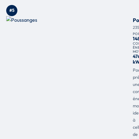
#5
Po
23
PO
14
CO
ÉN
MO
47
kW
Po
pr
un
co
én
mo
ide
à
cel
de