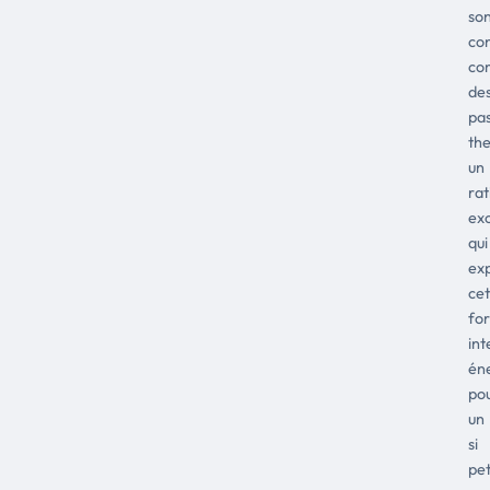
so
co
co
de
pas
th
un
rat
ex
qui
exp
cet
for
int
én
po
un
si
pet