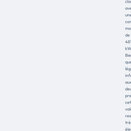
cl
av
un
co
mo
de
48
kW
Bi
qu
lé
inf
au
de
pr
cet
val
res
trè
éle