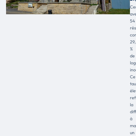
Ce
av
54
rés
co
29
%
de
lo
ino
Ce
ta
él
ref
la
dif
à
ma
un