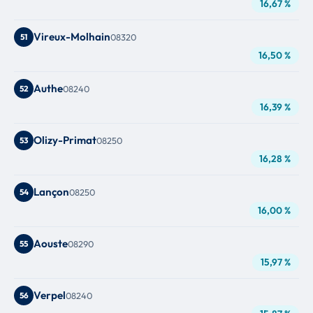
16,67 %
Vireux-Molhain
51
08320
16,50 %
Authe
52
08240
16,39 %
Olizy-Primat
53
08250
16,28 %
Lançon
54
08250
16,00 %
Aouste
55
08290
15,97 %
Verpel
56
08240