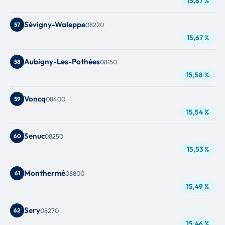
15,87 %
Sévigny-Waleppe
57
08220
15,67 %
Aubigny-Les-Pothées
58
08150
15,58 %
Voncq
59
08400
15,54 %
Senuc
60
08250
15,53 %
Monthermé
61
08800
15,49 %
Sery
62
08270
15,46 %