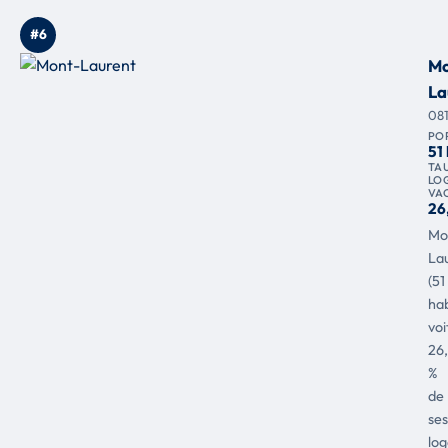
#6
Mo
La
08
PO
51
TA
LO
VA
26
Mo
La
(51
hab
voi
26
%
de
ses
lo