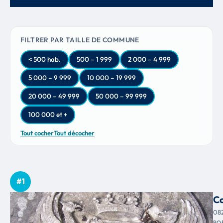
FILTRER PAR TAILLE DE COMMUNE
< 500 hab.
500 – 1 999
2 000 – 4 999
5 000 – 9 999
10 000 – 19 999
20 000 – 49 999
50 000 – 99 999
100 000 et +
Tout cocher
Tout décocher
#1
C
08
PO