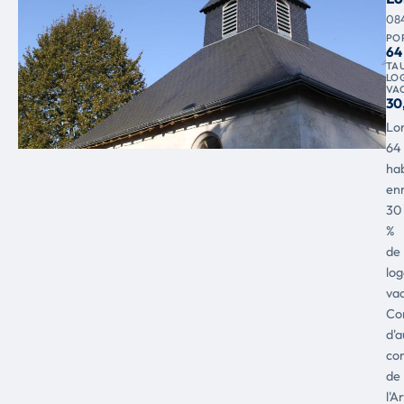
08
PO
64
TA
LO
VA
30
Lo
64
hab
enr
30
%
de
lo
vac
Co
d'a
co
de
l'A