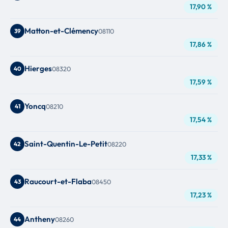
17,90 %
Matton-et-Clémency
39
08110
17,86 %
Hierges
40
08320
17,59 %
Yoncq
41
08210
17,54 %
Saint-Quentin-Le-Petit
42
08220
17,33 %
Raucourt-et-Flaba
43
08450
17,23 %
Antheny
44
08260