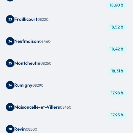
18,60 %
Fraillicourt
33
08220
18,52 %
Neufmaison
34
08460
18,42 %
Montcheutin
35
08250
18,31 %
Rumigny
36
08290
17,98 %
Maisoncelle-et-Villers
37
08450
17,95 %
Revin
38
08500