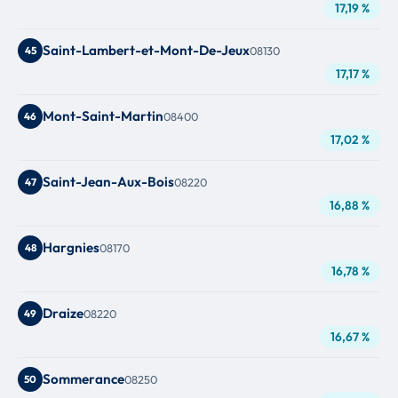
17,19 %
Saint-Lambert-et-Mont-De-Jeux
45
08130
17,17 %
Mont-Saint-Martin
46
08400
17,02 %
Saint-Jean-Aux-Bois
47
08220
16,88 %
Hargnies
48
08170
16,78 %
Draize
49
08220
16,67 %
Sommerance
50
08250