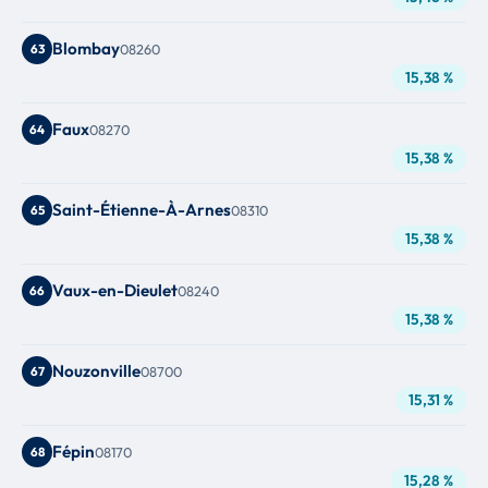
Blombay
63
08260
15,38 %
Faux
64
08270
15,38 %
Saint-Étienne-À-Arnes
65
08310
15,38 %
Vaux-en-Dieulet
66
08240
15,38 %
Nouzonville
67
08700
15,31 %
Fépin
68
08170
15,28 %