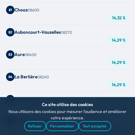
Chooz
81
08600
14,32 %
Auboncourt-Vauzelles
82
08270
14,29 %
Aure
83
08400
14,29 %
La Berlière
84
08240
14,29 %
Dricourt
85
08310
Ce site utilise des cookies
14,29 %
Nous utilisons des cookies pour mesurer l'audience et améliorer
votre expérience.
Margny
86
08370
Refuser
Personnaliser
Tout accepter
14,29 %