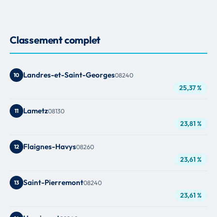
Classement complet
Landres-et-Saint-Georges
10
08240
25,37 %
Lametz
11
08130
23,81 %
Flaignes-Havys
12
08260
23,61 %
Saint-Pierremont
13
08240
23,61 %