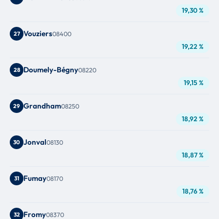
19,30 %
Vouziers
27
08400
19,22 %
Doumely-Bégny
28
08220
19,15 %
Grandham
29
08250
18,92 %
Jonval
30
08130
18,87 %
Fumay
31
08170
18,76 %
Fromy
32
08370