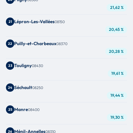
21,62 %
Lépron-Les-Vallées
21
08150
20,45 %
Puilly-et-Charbeaux
22
08370
20,28 %
Touligny
23
08430
19,61 %
Séchault
24
08250
19,44 %
Manre
25
08400
19,30 %
Ménil-Annelles
26
08310