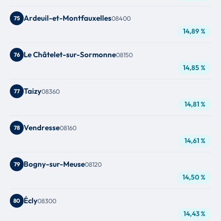
Ardeuil-et-Montfauxelles
75
08400
14,89 %
Le Châtelet-sur-Sormonne
76
08150
14,85 %
Taizy
77
08360
14,81 %
Vendresse
78
08160
14,61 %
Bogny-sur-Meuse
79
08120
14,50 %
Écly
80
08300
14,43 %