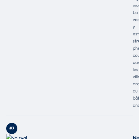
ino
La
va
y
est
str
ph
co
da
les
vil
ar
au
bât
anc
#7
No