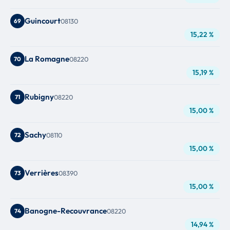
Guincourt
69
08130
15,22 %
La Romagne
70
08220
15,19 %
Rubigny
71
08220
15,00 %
Sachy
72
08110
15,00 %
Verrières
73
08390
15,00 %
Banogne-Recouvrance
74
08220
14,94 %