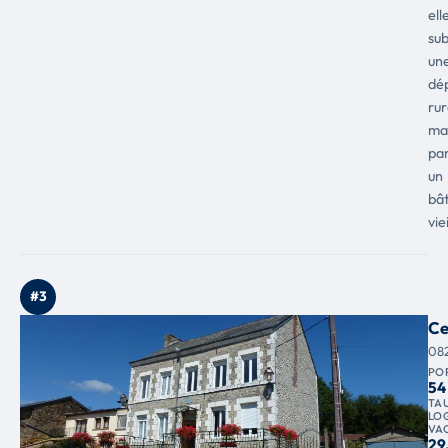
ell
sub
un
dé
rur
ma
pa
un
bât
vie
#3
Ce
08
PO
54
TA
LO
VA
29