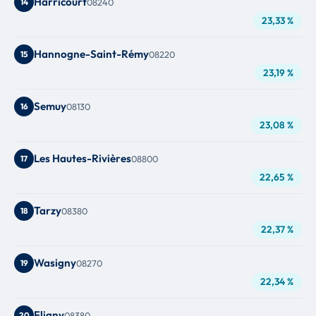
Harricourt
14
08240
23,33 %
Hannogne-Saint-Rémy
15
08220
23,19 %
Semuy
16
08130
23,08 %
Les Hautes-Rivières
17
08800
22,65 %
Tarzy
18
08380
22,37 %
Wasigny
19
08270
22,34 %
Fligny
20
08380