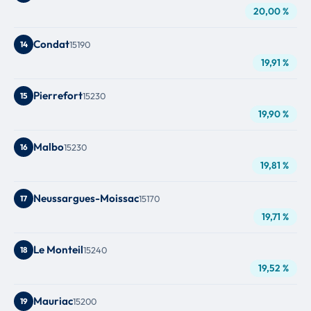
20,00 %
Condat
14
15190
19,91 %
Pierrefort
15
15230
19,90 %
Malbo
16
15230
19,81 %
Neussargues-Moissac
17
15170
19,71 %
Le Monteil
18
15240
19,52 %
Mauriac
19
15200