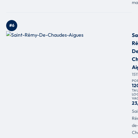
ma
#6
Sa
R
De
Ch
Ai
151
PO
12
TA
LO
VA
23
Sai
Ré
de
Ch