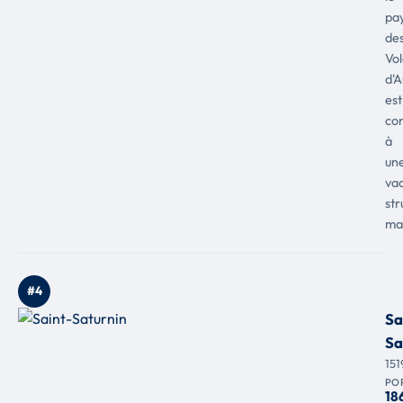
pa
de
Vo
d'
est
co
à
un
va
str
ma
#4
Sa
Sa
151
PO
18