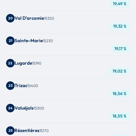
19,49 %
Val D'arcomie
20
15320
19,32 %
Sainte-Marie
21
15230
19,17 %
Lugarde
22
15190
19,02 %
Trizac
23
15400
18,56 %
Valuéjols
24
15300
18,55 %
Rézentières
25
15170