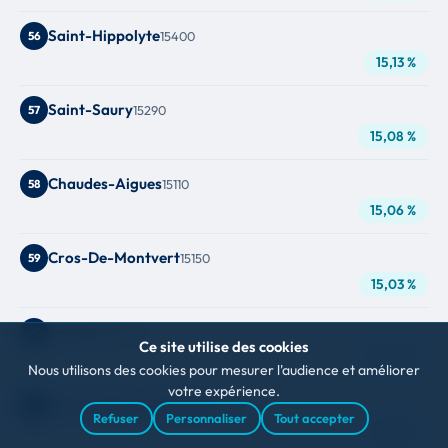
Saint-Hippolyte
56
15400
15,13 %
Saint-Saury
57
15290
15,08 %
Chaudes-Aigues
58
15110
15,06 %
Cros-De-Montvert
59
15150
15,03 %
Leyvaux
60
43450
Ce site utilise des cookies
15,00 %
Nous utilisons des cookies pour mesurer l'audience et améliorer
votre expérience.
Saint-Santin-Cantalès
61
15150
Refuser
Personnaliser
Tout accepter
14,48 %