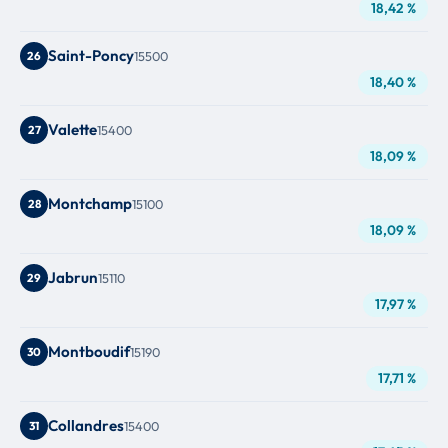
18,42 %
Saint-Poncy
26
15500
18,40 %
Valette
27
15400
18,09 %
Montchamp
28
15100
18,09 %
Jabrun
29
15110
17,97 %
Montboudif
30
15190
17,71 %
Collandres
31
15400