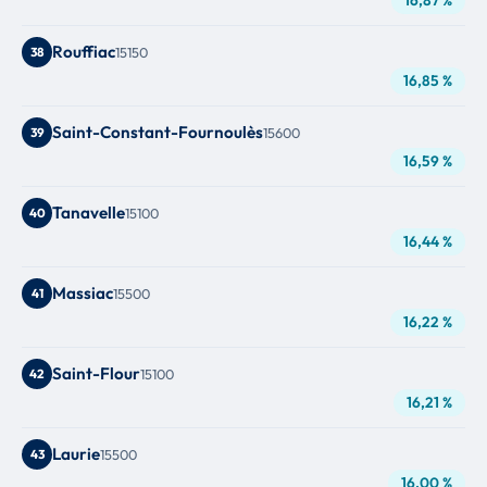
Rouffiac
38
15150
16,85 %
Saint-Constant-Fournoulès
39
15600
16,59 %
Tanavelle
40
15100
16,44 %
Massiac
41
15500
16,22 %
Saint-Flour
42
15100
16,21 %
Laurie
43
15500
16,00 %