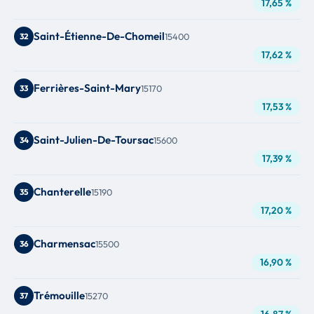
17,65 %
Saint-Étienne-De-Chomeil
32
15400
17,62 %
Ferrières-Saint-Mary
33
15170
17,53 %
Saint-Julien-De-Toursac
34
15600
17,39 %
Chanterelle
35
15190
17,20 %
Charmensac
36
15500
16,90 %
Trémouille
37
15270
16,87 %