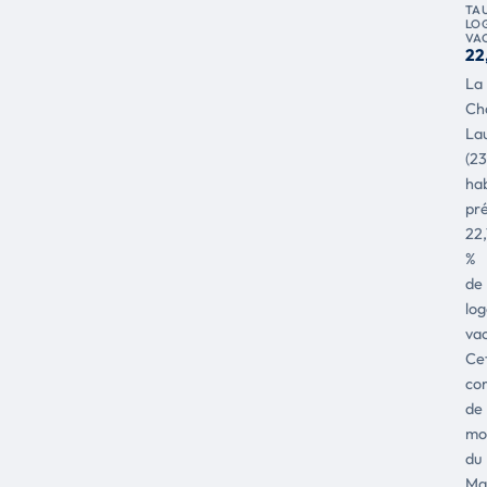
TA
LO
VA
22
La
Ch
La
(2
hab
pr
22,
%
de
lo
vac
Ce
co
de
mo
du
Ma