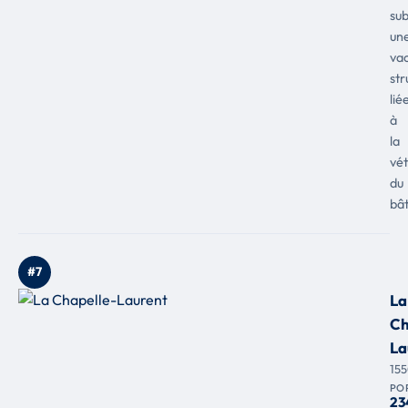
sub
un
va
str
lié
à
la
vét
du
bât
#7
La
Ch
La
15
PO
23