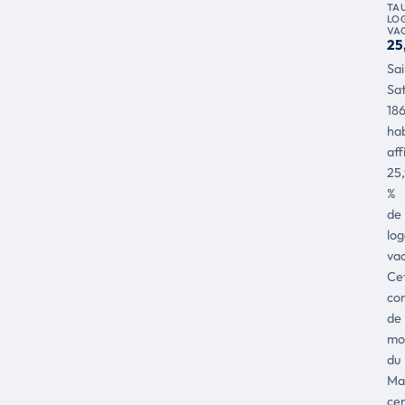
TA
LO
VA
25
Sai
Sat
18
hab
aff
25
%
de
lo
vac
Ce
co
de
mo
du
Ma
cen