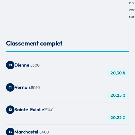
en
zo
rur
Classement complet
Dienne
10
15300
20,30 %
Vernols
11
15160
20,25 %
Sainte-Eulalie
12
15140
20,22 %
Marchastel
13
15400