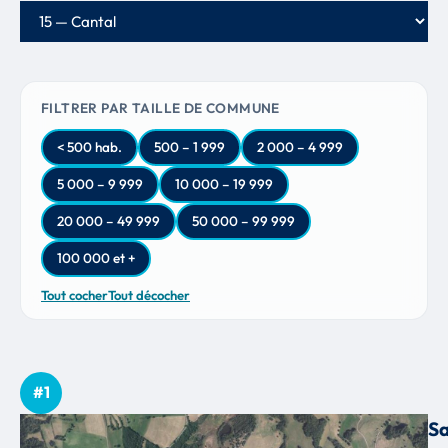
Département
FILTRER PAR TAILLE DE COMMUNE
< 500 hab.
500 – 1 999
2 000 – 4 999
5 000 – 9 999
10 000 – 19 999
20 000 – 49 999
50 000 – 99 999
100 000 et +
Tout cocher
Tout décocher
#1
Sa