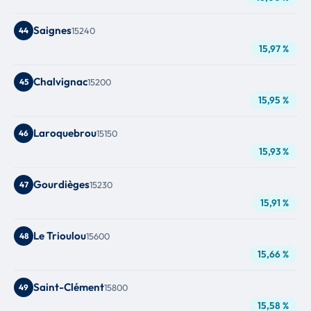
Saignes
44
15240
15,97 %
Chalvignac
45
15200
15,95 %
Laroquebrou
46
15150
15,93 %
Gourdièges
47
15230
15,91 %
Le Trioulou
48
15600
15,66 %
Saint-Clément
49
15800
15,58 %