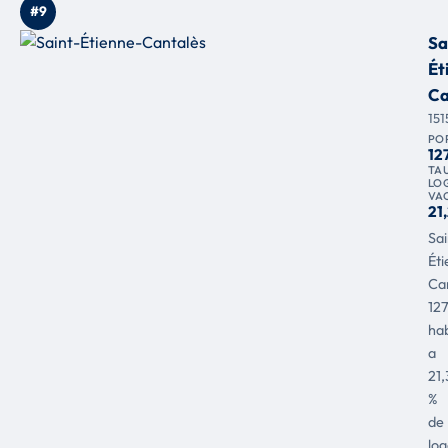
#9
Sa
Ét
Ca
151
PO
12
TA
LO
VA
21
Sai
Ét
Can
12
hab
a
21,
%
de
lo