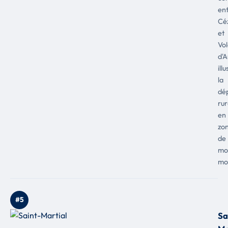
en
Céz
et
Vo
d'
ill
la
dé
rur
en
zo
de
mo
mo
#5
Sa