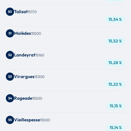
Talizat
50
15170
15,54 %
Molèdes
51
15500
15,52 %
Landeyrat
52
15160
15,28 %
Virargues
53
15300
15,22 %
Rageade
54
15500
15,15 %
Vieillespesse
55
15500
15,14 %