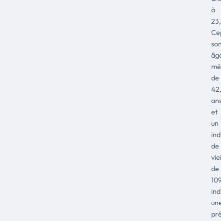
à
23
Ce
so
âg
mé
de
42
an
et
un
ind
de
vie
de
109
ind
un
pr