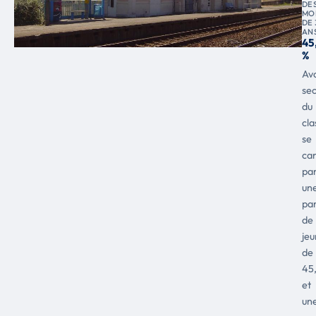
DE
MO
DE 
AN
45
%
Av
se
du
cl
se
car
pa
un
pa
de
jeu
de
45
et
un