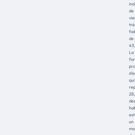
ind
de
vie
trè
fai
de
43,
La
for
pr
d'e
qui
re
28
de
hab
est
un
mo