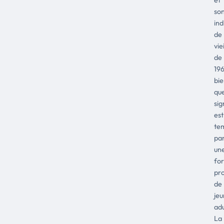
so
ind
de
vie
de
196
bi
qu
sig
est
te
pa
un
for
pr
de
jeu
adu
La