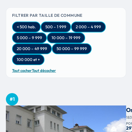
FILTRER PAR TAILLE DE COMMUNE
< 500 hab.
500 – 1 999
2 000 – 4 999
5 000 – 9 999
10 000 – 19 999
20 000 – 49 999
50 000 – 99 999
100 000 et +
Tout cocher
Tout décocher
#1
O
18
PO
29