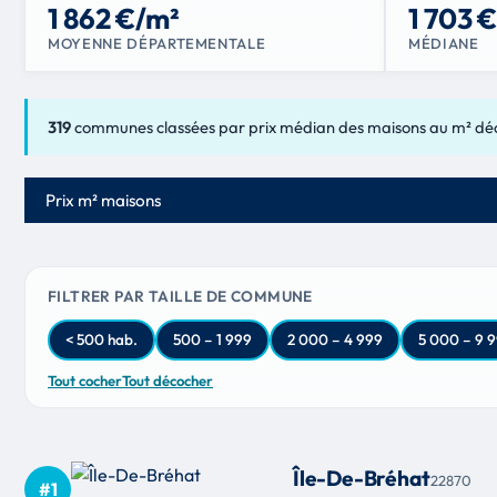
1 862 €/m²
1 703 
MOYENNE DÉPARTEMENTALE
MÉDIANE
319
communes classées par prix médian des maisons au m² dé
Critère de classement
FILTRER PAR TAILLE DE COMMUNE
< 500 hab.
500 – 1 999
2 000 – 4 999
5 000 – 9 
Tout cocher
Tout décocher
Île-De-Bréhat
22870
#1