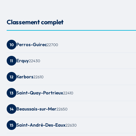
Classement complet
Perros-Guirec
22700
10
Erquy
22430
11
Kerbors
22610
12
Saint-Quay-Portrieux
22410
13
Beaussais-sur-Mer
22650
14
Saint-André-Des-Eaux
22630
15