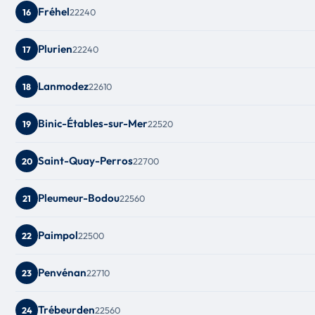
Fréhel
22240
16
Plurien
22240
17
Lanmodez
22610
18
Binic-Étables-sur-Mer
22520
19
Saint-Quay-Perros
22700
20
Pleumeur-Bodou
22560
21
Paimpol
22500
22
Penvénan
22710
23
Trébeurden
22560
24