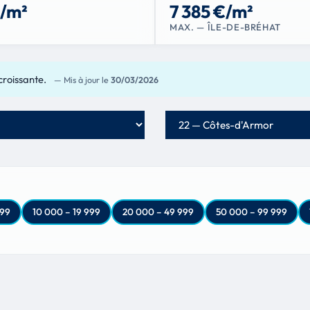
€/m²
7 385 €/m²
MAX. — ÎLE-DE-BRÉHAT
croissante.
— Mis à jour le
30/03/2026
Département
999
10 000 – 19 999
20 000 – 49 999
50 000 – 99 999