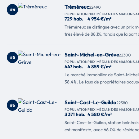
Tréméreuc
22490
#4
POPULATION
PRIX MÉDIAN DES MAISONS A
729 hab.
4 954 €/m²
Tréméreuc se distingue avec un prix m
très élevé de 88.1%, tandis que la part
Saint-Michel-en-Grève
22300
#5
POPULATION
PRIX MÉDIAN DES MAISONS A
447 hab.
4 859 €/m²
Le marché immobilier de Saint-Michel-e
38.4%. Le taux de propriétaires occup
Saint-Cast-Le-Guildo
22380
#6
POPULATION
PRIX MÉDIAN DES MAISONS A
3 371 hab.
4 580 €/m²
Saint-Cast-le-Guildo, station balnéai
est manifeste, avec 66.0% de résidenc