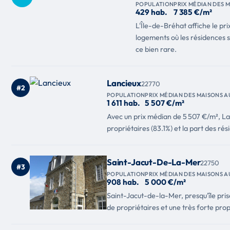
POPULATION
PRIX MÉDIAN DES M
429 hab.
7 385 €/m²
L'Île-de-Bréhat affiche le pr
logements où les résidences s
ce bien rare.
Lancieux
22770
#2
POPULATION
PRIX MÉDIAN DES MAISONS A
1 611 hab.
5 507 €/m²
Avec un prix médian de 5 507 €/m², La
propriétaires (83.1%) et la part des r
Saint-Jacut-De-La-Mer
22750
#3
POPULATION
PRIX MÉDIAN DES MAISONS A
908 hab.
5 000 €/m²
Saint-Jacut-de-la-Mer, presqu'île pris
de propriétaires et une très forte pro