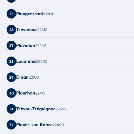
Plougrescant
22820
25
Tréveneuc
22410
26
Plévenon
22240
27
Louannec
22700
28
Dinan
22100
29
Plourhan
22410
30
Trévou-Tréguignec
22660
31
Plouër-sur-Rance
22490
32