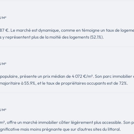
U M²
à 4 387 €. Le marché est dynamique, comme en témoigne un taux de logem
y représentent plus de la moitié des logements (52.1%).
U M²
pulaire, présente un prix médian de 4 072 €/m². Son parc immobilier es
majoritaire à 55.9%, et le taux de propriétaires occupants est de 72%.
U M²
/m², offre un marché immobilier côtier légèrement plus accessible. Son
gnificative mais moins prégnante que sur d'autres sites du littoral.