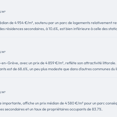
U M²
édian de 4 954 €/m², soutenu par un parc de logements relativement res
 des résidences secondaires, à 10.6%, est bien inférieure à celle des stati
U M²
n-Grève, avec un prix de 4 859 €/m², reflète son attractivité littorale
ants est de 68.6%, un peu plus modeste que dans d'autres communes du li
U M²
re importante, affiche un prix médian de 4 580 €/m² pour un parc conséq
es secondaires et un taux de propriétaires occupants de 83.7%.