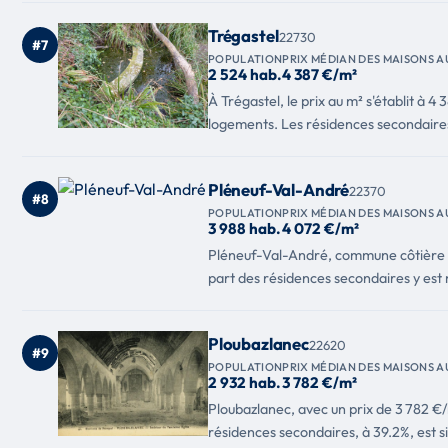
Trégastel
22730
#7
POPULATION
PRIX MÉDIAN DES MAISONS A
2 524 hab.
4 387 €/m²
À Trégastel, le prix au m² s'établit 
logements. Les résidences secondaires 
Pléneuf-Val-André
22370
#8
POPULATION
PRIX MÉDIAN DES MAISONS A
3 988 hab.
4 072 €/m²
Pléneuf-Val-André, commune côtière po
part des résidences secondaires y est 
Ploubazlanec
22620
#9
POPULATION
PRIX MÉDIAN DES MAISONS A
2 932 hab.
3 782 €/m²
Ploubazlanec, avec un prix de 3 782 €
résidences secondaires, à 39.2%, est si