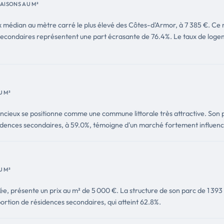
AISONS AU M²
ix médian au mètre carré le plus élevé des Côtes-d'Armor, à 7 385 €. Ce 
econdaires représentent une part écrasante de 76.4%. Le taux de logemen
U M²
ncieux se positionne comme une commune littorale très attractive. Son
ésidences secondaires, à 59.0%, témoigne d'un marché fortement influencé
U M²
ée, présente un prix au m² de 5 000 €. La structure de son parc de 1 393
portion de résidences secondaires, qui atteint 62.8%.