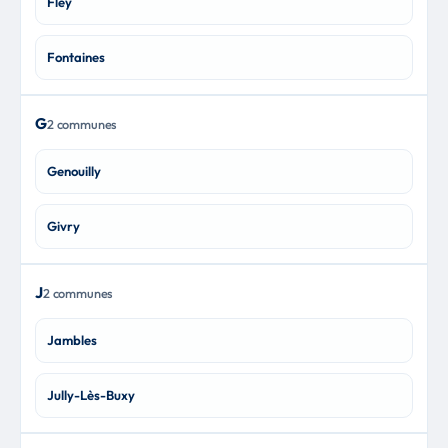
Fley
Fontaines
G
2 communes
Genouilly
Givry
J
2 communes
Jambles
Jully-Lès-Buxy