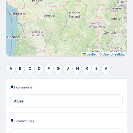
Leaflet
|
©
OpenStreetMap
A
B
C
D
F
G
J
M
R
S
V
A
1 commune
Aluze
B
5 communes