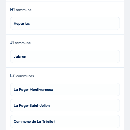
H
1 commune
Huparlac
J
1 commune
Jabrun
L
11 communes
La Fage-Montivernoux
La Fage-Saint-Julien
Commune de La Trinitat