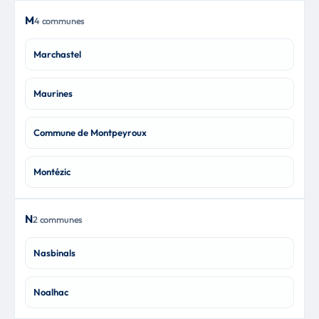
M
4 communes
Marchastel
Maurines
Commune de Montpeyroux
Montézic
N
2 communes
Nasbinals
Noalhac