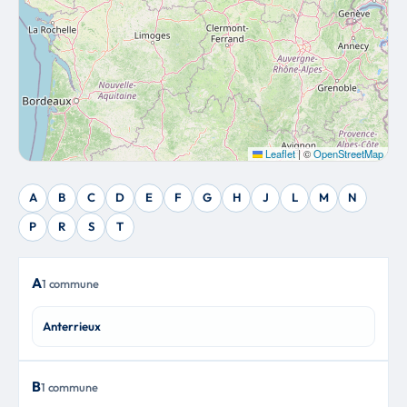
Leaflet
|
©
OpenStreetMap
A
B
C
D
E
F
G
H
J
L
M
N
P
R
S
T
A
1 commune
Anterrieux
B
1 commune