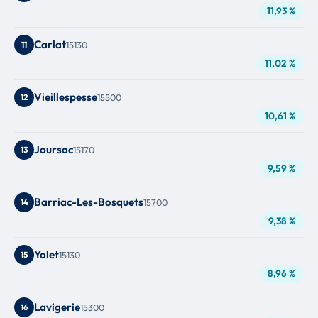
11,93 %
Carlat
11
15130
11,02 %
Vieillespesse
12
15500
10,61 %
Joursac
13
15170
9,59 %
Barriac-Les-Bosquets
14
15700
9,38 %
Yolet
15
15130
8,96 %
Lavigerie
16
15300