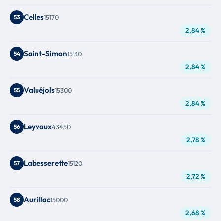
Celles
53
15170
2,84 %
Saint-Simon
54
15130
2,84 %
Valuéjols
55
15300
2,84 %
Leyvaux
56
43450
2,78 %
Labesserette
57
15120
2,72 %
Aurillac
58
15000
2,68 %