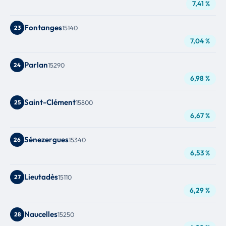
7,41 %
Fontanges
23
15140
7,04 %
Parlan
24
15290
6,98 %
Saint-Clément
25
15800
6,67 %
Sénezergues
26
15340
6,53 %
Lieutadès
27
15110
6,29 %
Naucelles
28
15250