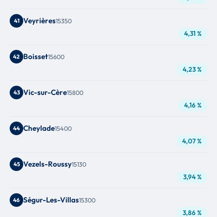
Veyrières
41
15350
4,31 %
Boisset
42
15600
4,23 %
Vic-sur-Cère
43
15800
4,16 %
Cheylade
44
15400
4,07 %
Vezels-Roussy
45
15130
3,94 %
Ségur-Les-Villas
46
15300
3,86 %