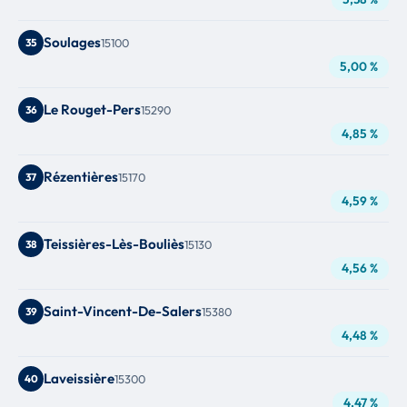
Soulages
35
15100
5,00 %
Le Rouget-Pers
36
15290
4,85 %
Rézentières
37
15170
4,59 %
Teissières-Lès-Bouliès
38
15130
4,56 %
Saint-Vincent-De-Salers
39
15380
4,48 %
Laveissière
40
15300
4,47 %