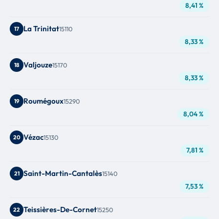
8,41 %
La Trinitat
17
15110
8,33 %
Valjouze
18
15170
8,33 %
Roumégoux
19
15290
8,04 %
Vézac
20
15130
7,81 %
Saint-Martin-Cantalès
21
15140
7,53 %
Teissières-De-Cornet
22
15250