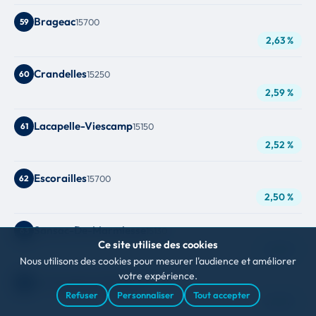
Brageac
59
15700
2,63 %
Crandelles
60
15250
2,59 %
Lacapelle-Viescamp
61
15150
2,52 %
Escorailles
62
15700
2,50 %
Sansac-De-Marmiesse
63
15130
Ce site utilise des cookies
2,42 %
Nous utilisons des cookies pour mesurer l'audience et améliorer
votre expérience.
La Chapelle-D'alagnon
64
15300
Refuser
Personnaliser
Tout accepter
2,40 %