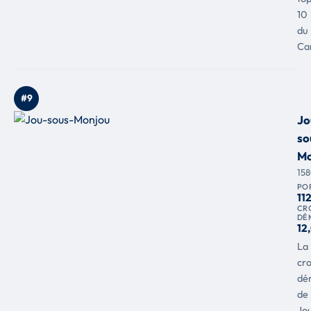
10
du
Can
#9
Jo
so
Mo
15
PO
11
CR
DÉ
12
La
cr
dé
de
Jo