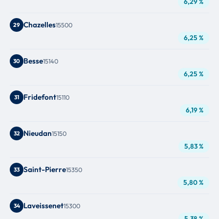
6,29 %
Chazelles
29
15500
6,25 %
Besse
30
15140
6,25 %
Fridefont
31
15110
6,19 %
Nieudan
32
15150
5,83 %
Saint-Pierre
33
15350
5,80 %
Laveissenet
34
15300
5,38 %