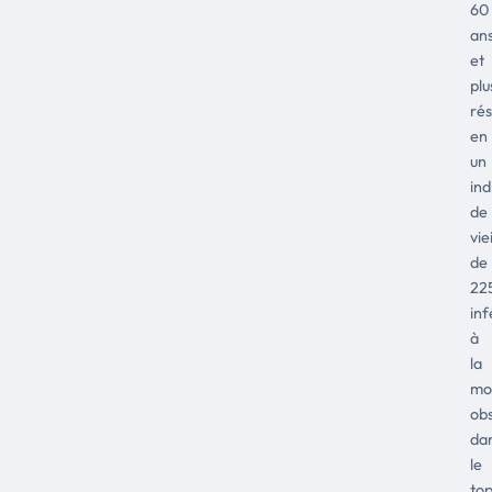
60
an
et
plu
rés
en
un
ind
de
vie
de
22
inf
à
la
mo
ob
da
le
to