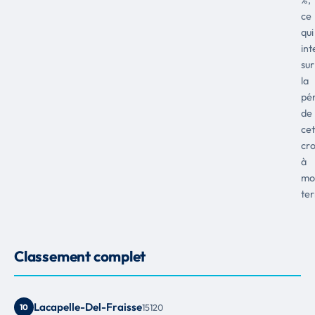
ce
qui
int
sur
la
pé
de
cet
cr
à
mo
te
Classement complet
Lacapelle-Del-Fraisse
10
15120