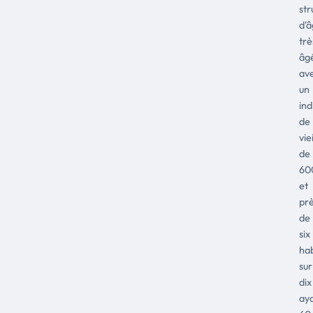
str
d'
trè
âg
av
un
ind
de
vie
de
60
et
pr
de
six
hab
sur
dix
ay