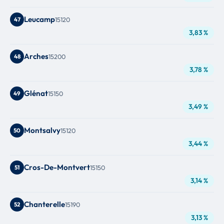
Leucamp
47
15120
3,83 %
Arches
48
15200
3,78 %
Glénat
49
15150
3,49 %
Montsalvy
50
15120
3,44 %
Cros-De-Montvert
51
15150
3,14 %
Chanterelle
52
15190
3,13 %