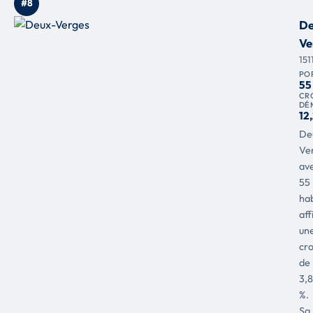
#8
De
Ve
151
PO
55
CR
DÉ
12
De
Ve
av
55
hab
aff
un
cr
de
3,8
%.
Sa