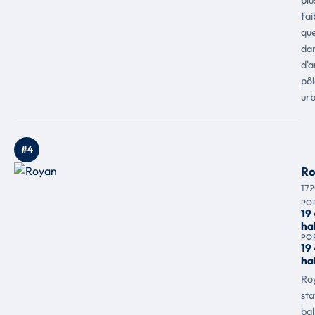
fai
qu
da
d'a
pôl
urb
#4
Ro
17
PO
19
ha
PO
19
ha
Ro
sta
bal