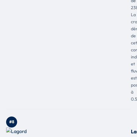
de
238
La
cr
dé
de
cet
co
ind
et
flu
est
pos
à
0.
#8
La