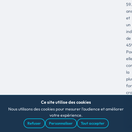
59
an
et
un
ind
de
459
Pou
ell
co
la
plu
for
cr
du
Ce site utilise des cookies
to
Nous utilisons des cookies pour mesurer l'audience et améliorer
10
votre expérience.
(+1
Refuser
Personnaliser
Tout accepter
att