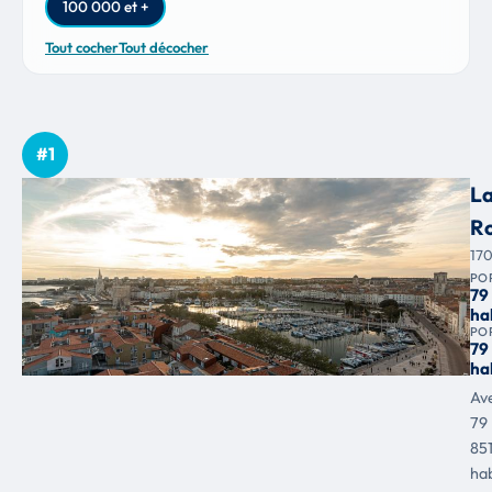
100 000 et +
Tout cocher
Tout décocher
#1
L
Ro
17
PO
79
ha
PO
79
ha
Av
79
85
hab