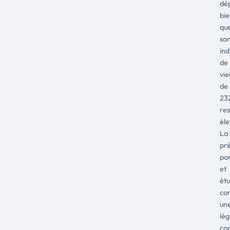
dé
bi
qu
so
ind
de
vie
de
232
res
éle
La
pré
por
et
étu
co
un
lé
con