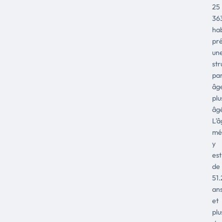
25
36
hab
pr
un
str
pa
âg
plu
âg
L'â
mé
y
est
de
51.
an
et
plu