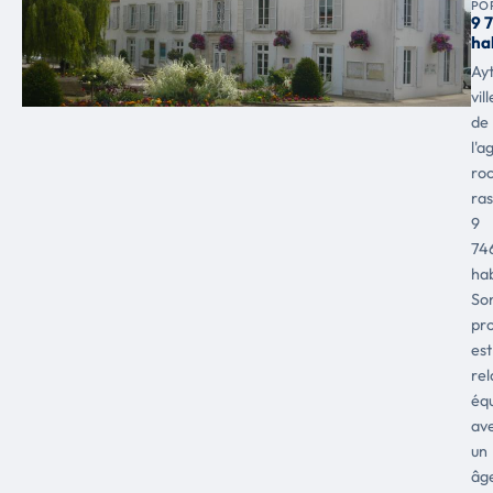
PO
9 
ha
Ayt
vill
de
l'a
roc
ra
9
74
hab
So
pro
est
re
équ
av
un
âg