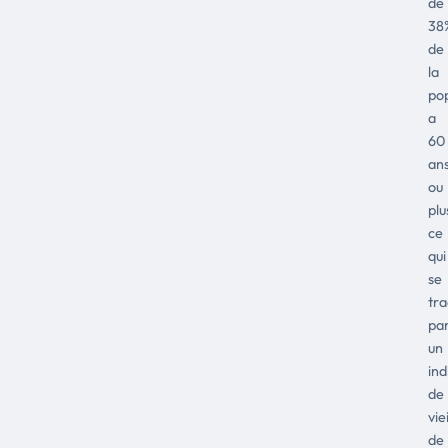
de
38
de
la
pop
a
60
an
ou
plu
ce
qui
se
tra
pa
un
ind
de
vie
de