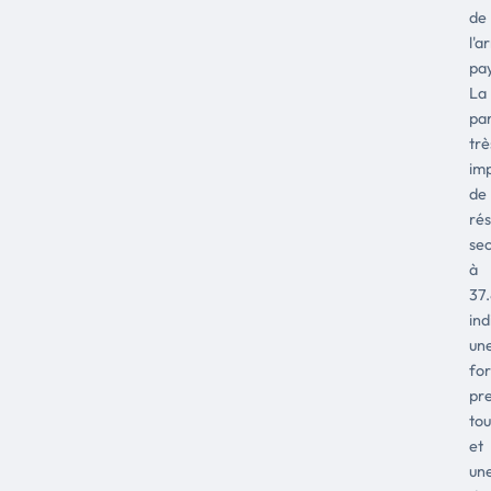
de
l'a
pay
La
pa
trè
im
de
ré
sec
à
37
ind
un
for
pre
tou
et
un