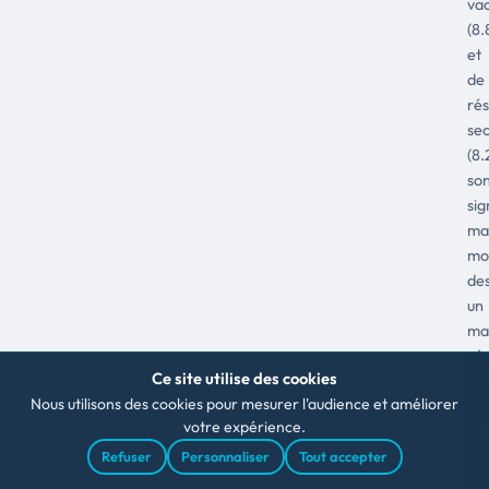
va
(8.
et
de
ré
se
(8.
so
sig
ma
mo
des
un
ma
où
Ce site utilise des cookies
la
Nous utilisons des cookies pour mesurer l'audience et améliorer
pro
votre expérience.
po
ré
Refuser
Personnaliser
Tout accepter
pri