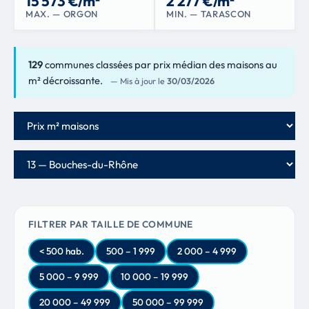
15 573 €/m²
2 277 €/m²
MAX. — ORGON
MIN. — TARASCON
129
communes classées par prix médian des maisons au
m² décroissante.
— Mis à jour le
30/03/2026
Critère de classement
Département
FILTRER PAR TAILLE DE COMMUNE
< 500 hab.
500 – 1 999
2 000 – 4 999
5 000 – 9 999
10 000 – 19 999
20 000 – 49 999
50 000 – 99 999