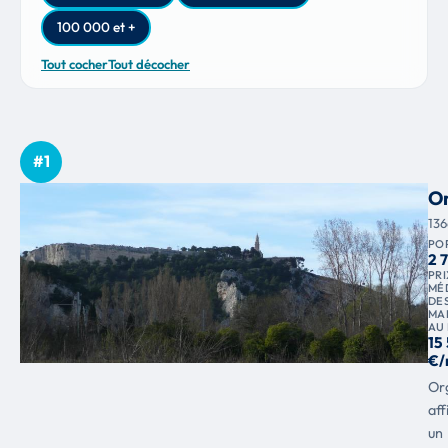
100 000 et +
Tout cocher
Tout décocher
#1
O
13
PO
2 
PRI
MÉ
DE
MA
AU 
15
€/
Or
aff
un