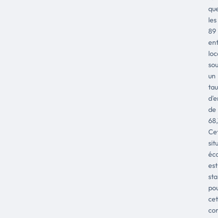
qu
les
89
ent
loc
so
un
ta
d'e
de
68,
Ce
sit
éc
est
sta
po
cet
co