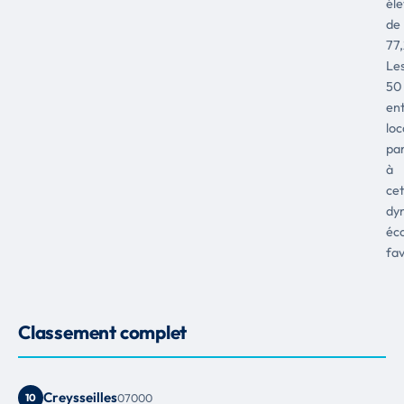
él
de
77
Le
50
ent
loc
par
à
cet
dy
éc
fav
Classement complet
Creysseilles
10
07000