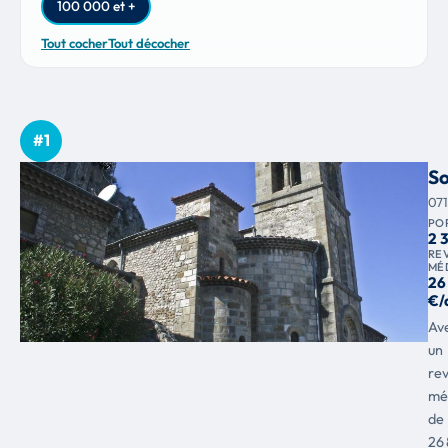
100 000 et +
Tout cocher
Tout décocher
#1
S
07
PO
2 
RE
MÉ
26
€/
Av
un
re
mé
de
26 