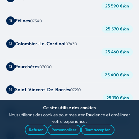
25 590 €/an
Félines
11
07340
25 570 €/an
Colombier-Le-Cardinal
12
07430
25 460 €/an
Pourchères
13
07000
25 400 €/an
Saint-Vincent-De-Barrès
14
07210
25 130 €/an
Ce site utilise des cookies
Vinzieux
15
07340
Nous utilisons des cookies pour mesurer l'audience et améliorer
25 120 €/an
votre expérience.
Refuser
Personnaliser
Tout accepter
Labeaume
16
07120