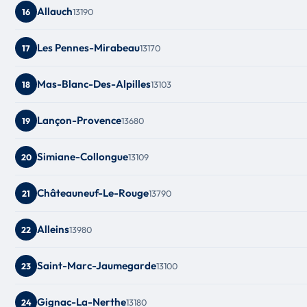
Allauch
13190
16
Les Pennes-Mirabeau
13170
17
Mas-Blanc-Des-Alpilles
13103
18
Lançon-Provence
13680
19
Simiane-Collongue
13109
20
Châteauneuf-Le-Rouge
13790
21
Alleins
13980
22
Saint-Marc-Jaumegarde
13100
23
Gignac-La-Nerthe
13180
24