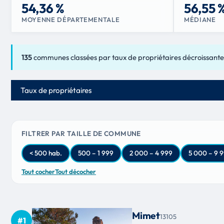
54,36 %
56,55 
MOYENNE DÉPARTEMENTALE
MÉDIANE
135
communes classées par taux de propriétaires décroissant
Critère de classement
FILTRER PAR TAILLE DE COMMUNE
< 500 hab.
500 – 1 999
2 000 – 4 999
5 000 – 9 
Tout cocher
Tout décocher
Mimet
13105
#1