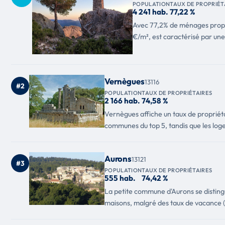
POPULATION
TAUX DE PROPRIÉT
4 241 hab.
77,22 %
Avec 77,2% de ménages propri
€/m², est caractérisé par une
Vernègues
13116
#2
POPULATION
TAUX DE PROPRIÉTAIRES
2 166 hab.
74,58 %
Vernègues affiche un taux de propriéta
communes du top 5, tandis que les loge
Aurons
13121
#3
POPULATION
TAUX DE PROPRIÉTAIRES
555 hab.
74,42 %
La petite commune d'Aurons se distingu
maisons, malgré des taux de vacance (