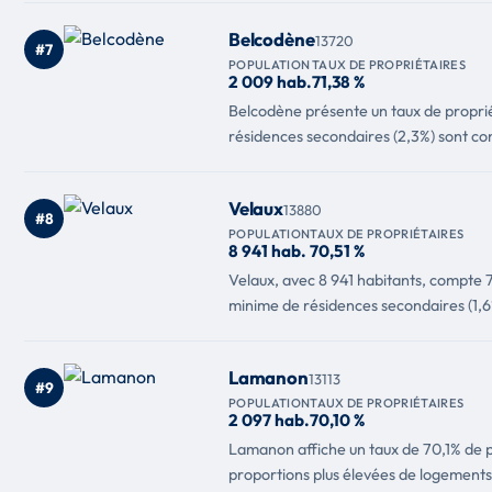
Belcodène
13720
#7
POPULATION
TAUX DE PROPRIÉTAIRES
2 009 hab.
71,38 %
Belcodène présente un taux de propriét
résidences secondaires (2,3%) sont con
Velaux
13880
#8
POPULATION
TAUX DE PROPRIÉTAIRES
8 941 hab.
70,51 %
Velaux, avec 8 941 habitants, compte 7
minime de résidences secondaires (1,6%
Lamanon
13113
#9
POPULATION
TAUX DE PROPRIÉTAIRES
2 097 hab.
70,10 %
Lamanon affiche un taux de 70,1% de pr
proportions plus élevées de logements 