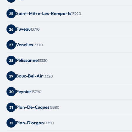
Saint-Mitre-Les-Remparts
13920
25
Fuveau
13710
26
Venelles
13770
27
Pélissanne
13330
28
Bouc-Bel-Air
13320
29
Peynier
13790
30
Plan-De-Cuques
13380
31
Plan-D'orgon
13750
32