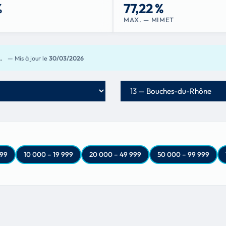
%
77,22 %
MAX. — MIMET
e.
— Mis à jour le
30/03/2026
Département
999
10 000 – 19 999
20 000 – 49 999
50 000 – 99 999