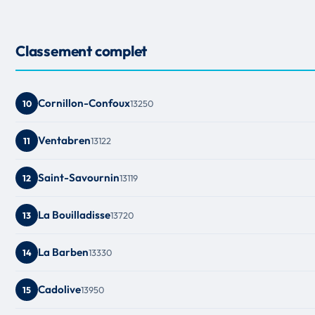
Classement complet
Cornillon-Confoux
13250
10
Ventabren
13122
11
Saint-Savournin
13119
12
La Bouilladisse
13720
13
La Barben
13330
14
Cadolive
13950
15