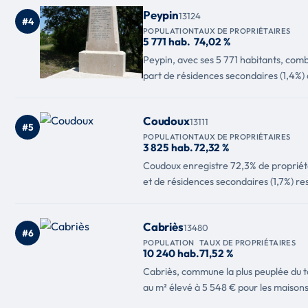
Peypin
13124
#4
POPULATION
TAUX DE PROPRIÉTAIRES
5 771 hab.
74,02 %
Peypin, avec ses 5 771 habitants, comb
part de résidences secondaires (1,4%) 
Coudoux
13111
#5
POPULATION
TAUX DE PROPRIÉTAIRES
3 825 hab.
72,32 %
Coudoux enregistre 72,3% de propriéta
et de résidences secondaires (1,7%) res
Cabriès
13480
#6
POPULATION
TAUX DE PROPRIÉTAIRES
10 240 hab.
71,52 %
Cabriès, commune la plus peuplée du t
au m² élevé à 5 548 € pour les maisons