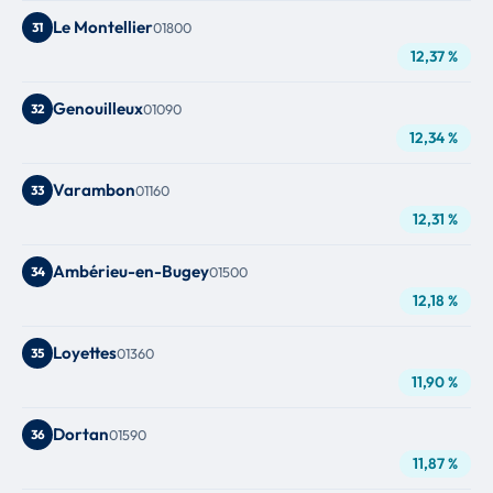
Le Montellier
31
01800
12,37 %
Genouilleux
32
01090
12,34 %
Varambon
33
01160
12,31 %
Ambérieu-en-Bugey
34
01500
12,18 %
Loyettes
35
01360
11,90 %
Dortan
36
01590
11,87 %