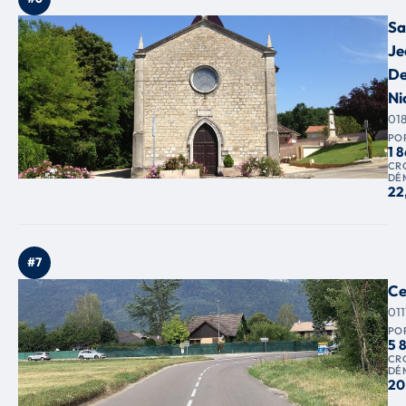
Sa
Je
De
Ni
01
PO
1 
CR
DÉ
22
#7
Ce
01
PO
5 
CR
DÉ
20