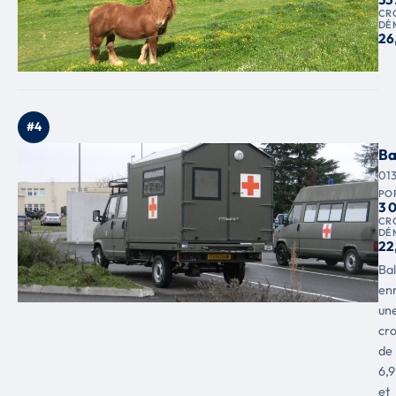
CR
DÉ
26
#4
Ba
01
PO
3 
CR
DÉ
22
Ba
enr
un
cr
de
6,
et