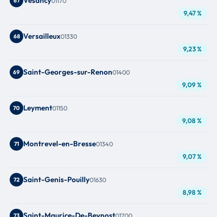
Vesancy
67
01170
9,47 %
Versailleux
68
01330
9,23 %
Saint-Georges-sur-Renon
69
01400
9,09 %
Leyment
70
01150
9,08 %
Montrevel-en-Bresse
71
01340
9,07 %
Saint-Genis-Pouilly
72
01630
8,98 %
Saint-Maurice-De-Beynost
73
01700