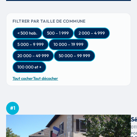
FILTRER PAR TAILLE DE COMMUNE
< 500 hab.
500 – 1 999
2 000 – 4 999
5 000 – 9 999
10 000 – 19 999
20 000 – 49 999
50 000 – 99 999
100 000 et +
Tout cocher
Tout décocher
#1
S
01
PO