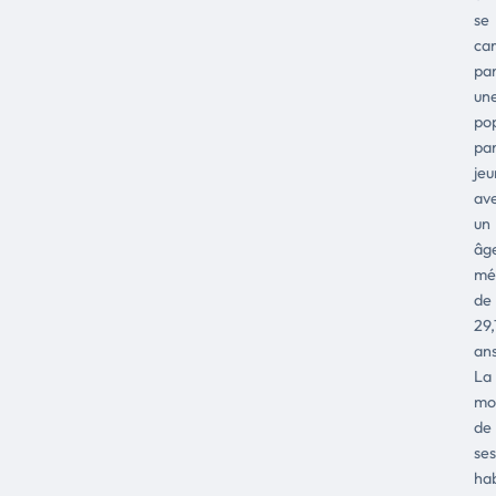
se
car
pa
un
pop
par
jeu
av
un
âg
mé
de
29,
ans
La
moi
de
ses
hab