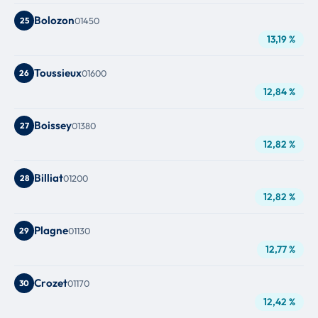
Bolozon
25
01450
13,19 %
Toussieux
26
01600
12,84 %
Boissey
27
01380
12,82 %
Billiat
28
01200
12,82 %
Plagne
29
01130
12,77 %
Crozet
30
01170
12,42 %