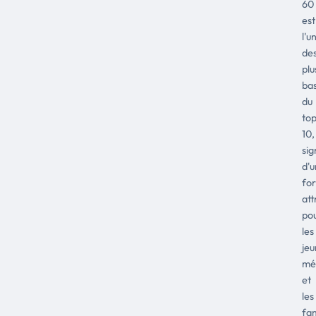
60
est
l'u
de
plu
ba
du
to
10,
sig
d'
for
att
po
les
jeu
mé
et
les
fam