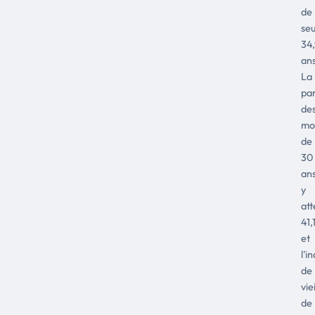
de
se
34
ans
La
pa
de
mo
de
30
an
y
att
41,
et
l'i
de
vie
de