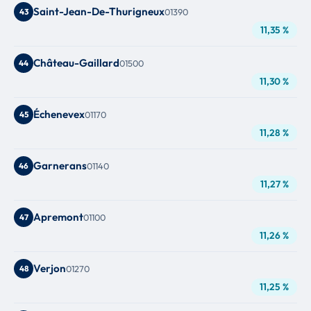
Saint-Jean-De-Thurigneux
43
01390
11,35 %
Château-Gaillard
44
01500
11,30 %
Échenevex
45
01170
11,28 %
Garnerans
46
01140
11,27 %
Apremont
47
01100
11,26 %
Verjon
48
01270
11,25 %