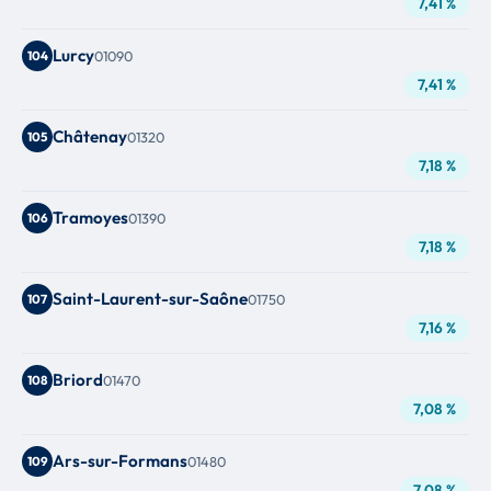
7,41 %
Lurcy
104
01090
7,41 %
Châtenay
105
01320
7,18 %
Tramoyes
106
01390
7,18 %
Saint-Laurent-sur-Saône
107
01750
7,16 %
Briord
108
01470
7,08 %
Ars-sur-Formans
109
01480
7,08 %