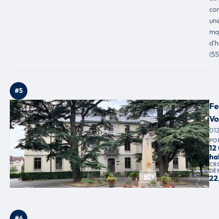
co
un
maj
d'
(55
#5
Fe
Vo
01
PO
12
ha
CR
DÉ
22
#6