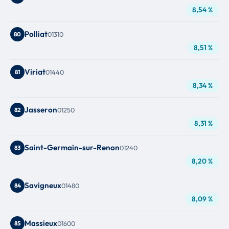
8,54 %
Polliat
80
01310
8,51 %
Viriat
81
01440
8,34 %
Jasseron
82
01250
8,31 %
Saint-Germain-sur-Renon
83
01240
8,20 %
Savigneux
84
01480
8,09 %
Massieux
85
01600