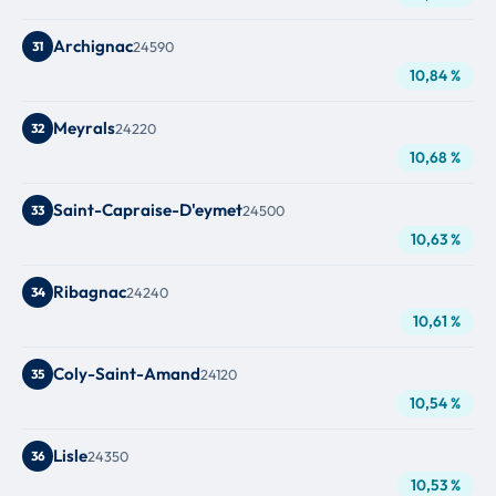
Archignac
31
24590
10,84 %
Meyrals
32
24220
10,68 %
Saint-Capraise-D'eymet
33
24500
10,63 %
Ribagnac
34
24240
10,61 %
Coly-Saint-Amand
35
24120
10,54 %
Lisle
36
24350
10,53 %