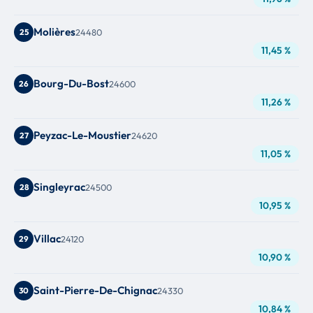
Molières
25
24480
11,45 %
Bourg-Du-Bost
26
24600
11,26 %
Peyzac-Le-Moustier
27
24620
11,05 %
Singleyrac
28
24500
10,95 %
Villac
29
24120
10,90 %
Saint-Pierre-De-Chignac
30
24330
10,84 %