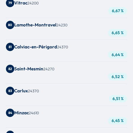
Vitrac
79
24200
6,67 %
Lamothe-Montravel
80
24230
6,65 %
Calviac-en-Périgord
81
24370
6,64 %
Saint-Mesmin
82
24270
6,52 %
Carlux
83
24370
6,51 %
Minzac
84
24610
6,45 %