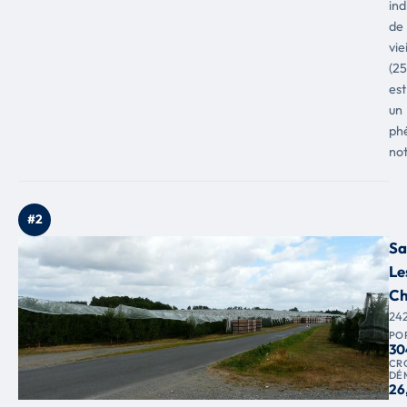
ind
de
vie
(25
est
un
ph
not
#2
Sa
Le
C
24
PO
30
CR
DÉ
26