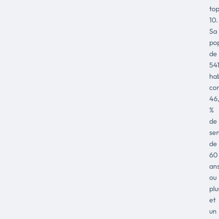
to
10.
Sa
pop
de
54
hab
co
46
%
de
sen
de
60
an
ou
plu
et
un