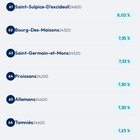
Saint-Sulpice-D'excideuil
61
24800
8,02 %
Bourg-Des-Maisons
62
24320
7,35 %
Saint-Germain-et-Mons
63
24520
7,33 %
Proissans
64
24200
7,30 %
Allemans
65
24600
7,30 %
Tamniès
66
24620
7,25 %