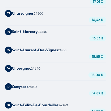
17,01 %
Chassaignes
13
24600
16,42 %
Saint-Marcory
14
24540
16,33 %
Saint-Laurent-Des-Vignes
15
24100
15,85 %
Chourgnac
16
24640
15,00 %
Queyssac
17
24140
14,87 %
Saint-Félix-De-Bourdeilles
18
24340