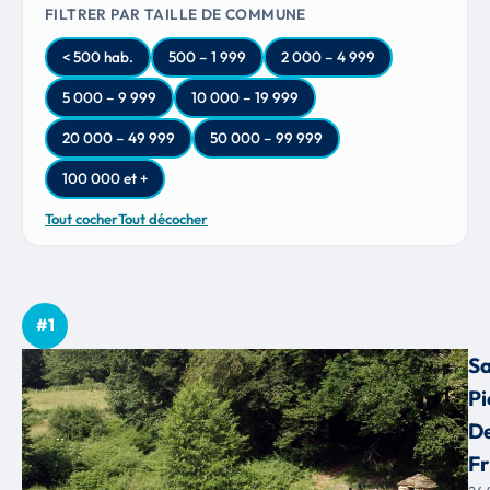
FILTRER PAR TAILLE DE COMMUNE
< 500 hab.
500 – 1 999
2 000 – 4 999
5 000 – 9 999
10 000 – 19 999
20 000 – 49 999
50 000 – 99 999
100 000 et +
Tout cocher
Tout décocher
#1
Sa
Pi
D
Fr