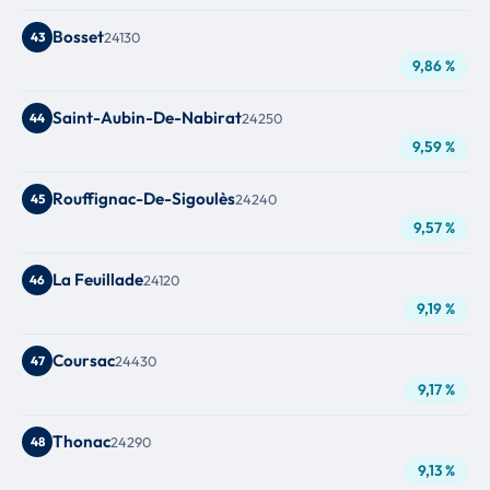
Bosset
43
24130
9,86 %
Saint-Aubin-De-Nabirat
44
24250
9,59 %
Rouffignac-De-Sigoulès
45
24240
9,57 %
La Feuillade
46
24120
9,19 %
Coursac
47
24430
9,17 %
Thonac
48
24290
9,13 %