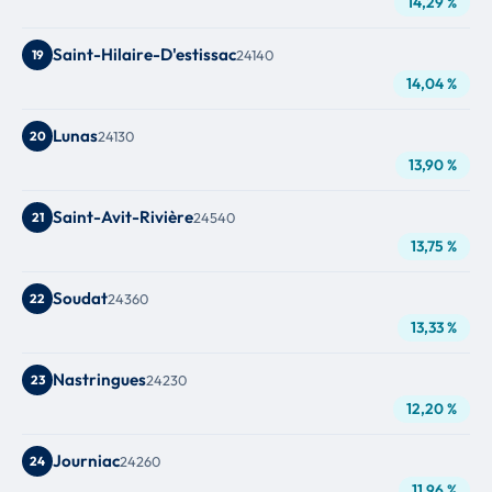
14,29 %
Saint-Hilaire-D'estissac
19
24140
14,04 %
Lunas
20
24130
13,90 %
Saint-Avit-Rivière
21
24540
13,75 %
Soudat
22
24360
13,33 %
Nastringues
23
24230
12,20 %
Journiac
24
24260
11,96 %