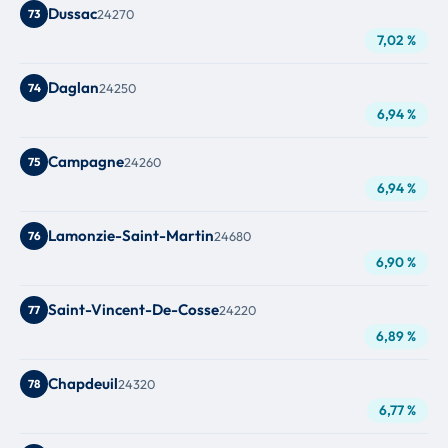
Dussac
73
24270
7,02 %
Daglan
74
24250
6,94 %
Campagne
75
24260
6,94 %
Lamonzie-Saint-Martin
76
24680
6,90 %
Saint-Vincent-De-Cosse
77
24220
6,89 %
Chapdeuil
78
24320
6,77 %