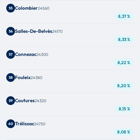
Colombier
55
24560
8,37 %
Salles-De-Belvès
56
24170
8,33 %
Connezac
57
24300
8,22 %
Fouleix
58
24380
8,20 %
Coutures
59
24320
8,15 %
Trélissac
60
24750
8,08 %