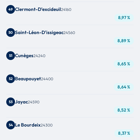
Clermont-D'excideuil
49
24160
8,97 %
Saint-Léon-D'issigeac
50
24560
8,89 %
Cunèges
51
24240
8,65 %
Beaupouyet
52
24400
8,64 %
Jayac
53
24590
8,52 %
Le Bourdeix
54
24300
8,37 %