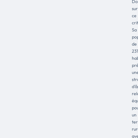
Do
sur
ce
cri
Sa
pop
de
23
hab
pr
un
str
d'
re
équ
po
un
ter
rur
av