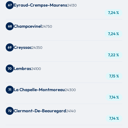
Eyraud-Crempse-Maurens
67
24130
7,24 %
Champcevinel
68
24750
7,24 %
Creyssac
69
24350
7,22 %
Lembras
70
24100
7,15 %
La Chapelle-Montmoreau
71
24300
7,14 %
Clermont-De-Beauregard
72
24140
7,14 %