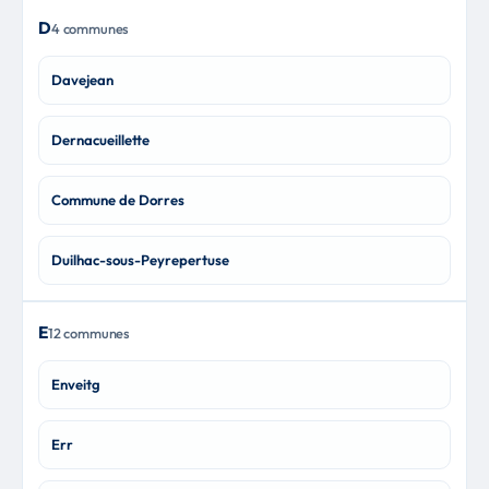
D
4 communes
Davejean
Dernacueillette
Commune de Dorres
Duilhac-sous-Peyrepertuse
E
12 communes
Enveitg
Err