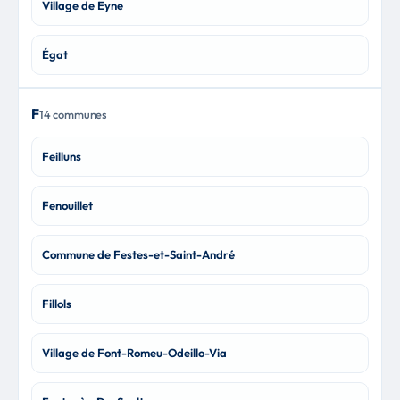
Village de Eyne
Égat
F
14 communes
Feilluns
Fenouillet
Commune de Festes-et-Saint-André
Fillols
Village de Font-Romeu-Odeillo-Via