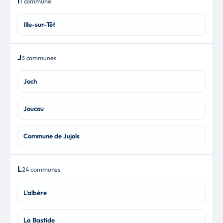
I
1 commune
Ille-sur-Têt
J
3 communes
Joch
Joucou
Commune de Jujols
L
24 communes
L'albère
La Bastide