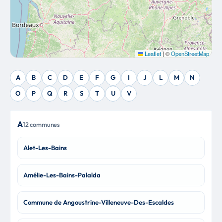
Leaflet
|
©
OpenStreetMap
A
B
C
D
E
F
G
I
J
L
M
N
O
P
Q
R
S
T
U
V
A
12 communes
Alet-Les-Bains
Amélie-Les-Bains-Palalda
Commune de Angoustrine-Villeneuve-Des-Escaldes