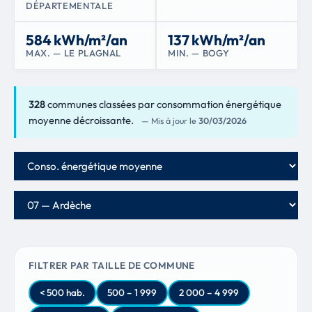
DÉPARTEMENTALE
584 kWh/m²/an
137 kWh/m²/an
MAX. — LE PLAGNAL
MIN. — BOGY
328
communes classées par consommation énergétique
moyenne décroissante.
— Mis à jour le
30/03/2026
Critère de classement
Département
FILTRER PAR TAILLE DE COMMUNE
< 500 hab.
500 – 1 999
2 000 – 4 999