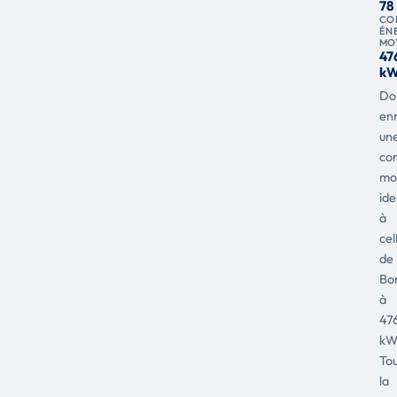
78
CO
ÉN
MO
47
kW
Do
enr
un
co
mo
ide
à
cel
de
Bo
à
47
kW
Tou
la