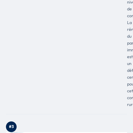
ni
de
co
La
ré
du
pa
imm
est
un
déf
cen
po
cet
co
rur
#3