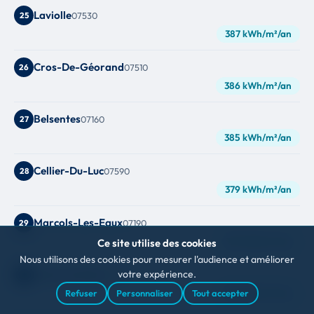
Laviolle
25
07530
387 kWh/m²/an
Cros-De-Géorand
26
07510
386 kWh/m²/an
Belsentes
27
07160
385 kWh/m²/an
Cellier-Du-Luc
28
07590
379 kWh/m²/an
Marcols-Les-Eaux
29
07190
379 kWh/m²/an
Ce site utilise des cookies
Nous utilisons des cookies pour mesurer l'audience et améliorer
Sainte-Eulalie
votre expérience.
30
07510
379 kWh/m²/an
Refuser
Personnaliser
Tout accepter