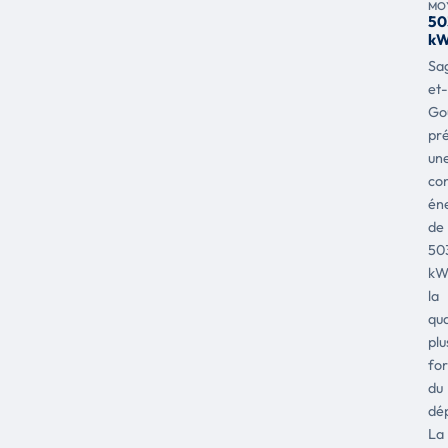
MO
50
kW
Sa
et-
Go
pr
un
co
én
de
50
kW
la
qu
plu
for
du
dé
La