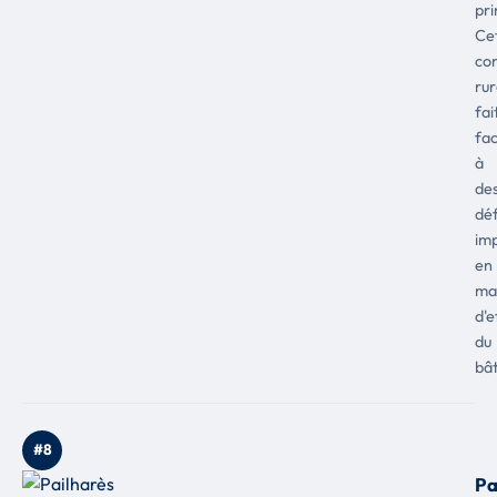
pri
Ce
co
rur
fai
fa
à
de
déf
im
en
ma
d'e
du
bât
#8
Pa