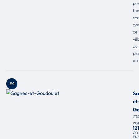
pe
th
re
da
ce
vil
du
pl
ard
#4
Sa
et
Go
07
PO
12
CO
ÉN