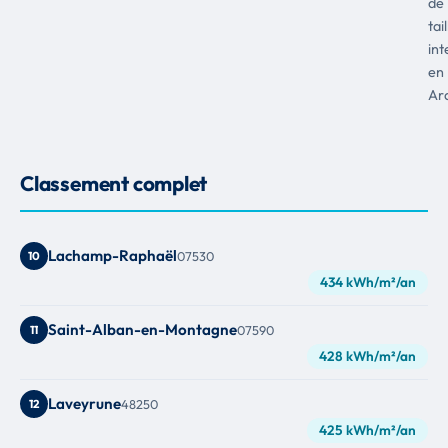
de
tail
int
en
Ar
Classement complet
Lachamp-Raphaël
10
07530
434 kWh/m²/an
Saint-Alban-en-Montagne
11
07590
428 kWh/m²/an
Laveyrune
12
48250
425 kWh/m²/an