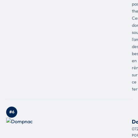
pas
th
Ce
do
sou
l'a
de
be
en
ré
sur
ce
ter
#6
D
07
PO