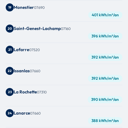
Monestier
19
07690
401 kWh/m²/an
Saint-Genest-Lachamp
20
07160
396 kWh/m²/an
Lafarre
21
07520
392 kWh/m²/an
Issanlas
22
07660
392 kWh/m²/an
La Rochette
23
07310
390 kWh/m²/an
Lanarce
24
07660
388 kWh/m²/an