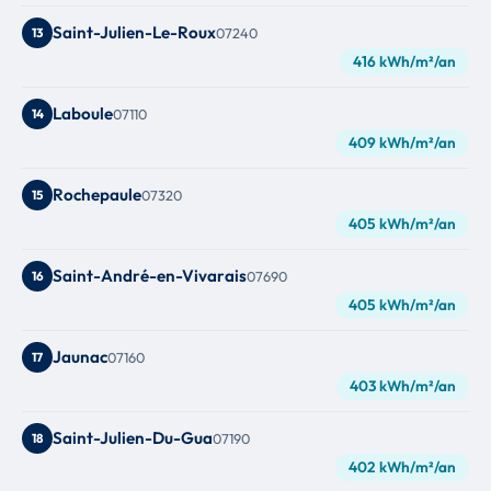
Saint-Julien-Le-Roux
13
07240
416 kWh/m²/an
Laboule
14
07110
409 kWh/m²/an
Rochepaule
15
07320
405 kWh/m²/an
Saint-André-en-Vivarais
16
07690
405 kWh/m²/an
Jaunac
17
07160
403 kWh/m²/an
Saint-Julien-Du-Gua
18
07190
402 kWh/m²/an