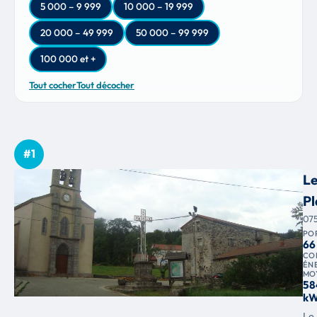
5 000 – 9 999
10 000 – 19 999
20 000 – 49 999
50 000 – 99 999
100 000 et +
Tout cocher
Tout décocher
#1
L
Pl
07
PO
66
CO
ÉN
MO
58
kW
Le