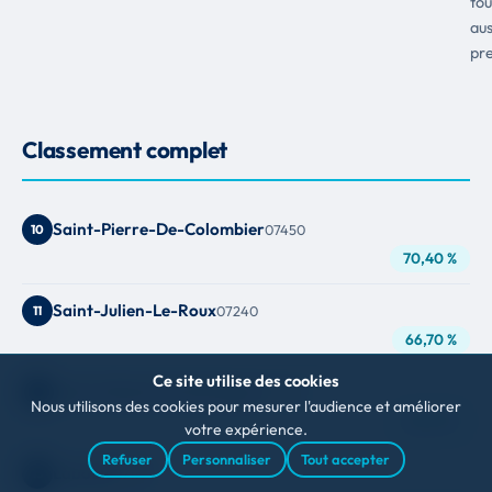
tou
aus
pre
Classement complet
Saint-Pierre-De-Colombier
10
07450
70,40 %
Saint-Julien-Le-Roux
11
07240
66,70 %
Ce site utilise des cookies
Saint-Michel-De-Boulogne
12
07200
Nous utilisons des cookies pour mesurer l'audience et améliorer
66,70 %
votre expérience.
Refuser
Personnaliser
Tout accepter
Laboule
13
07110