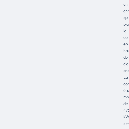
un
chi
qui
pl
la
co
en
ha
du
cl
ard
La
co
én
mo
de
47
kW
est