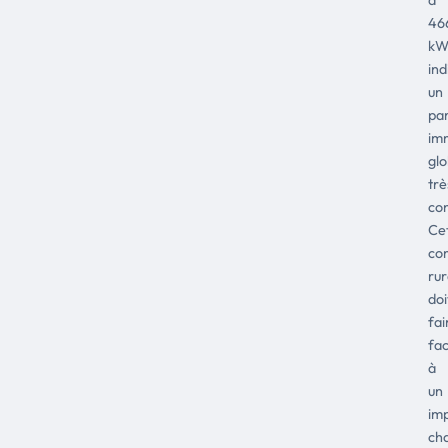
46
kW
ind
un
pa
imm
gl
trè
co
Ce
co
rur
doi
fai
fa
à
un
im
cha