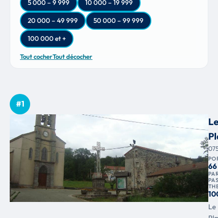
5 000 – 9 999
10 000 – 19 999
20 000 – 49 999
50 000 – 99 999
100 000 et +
Tout cocher
Tout décocher
#1
L
Pl
07
PO
66
PAR
PA
TH
10
Le
Pl