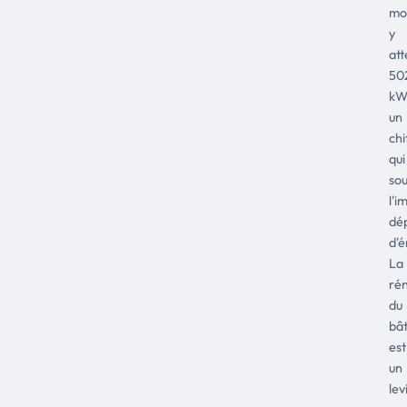
mo
y
att
50
kW
un
chi
qui
sou
l'i
dép
d'é
La
ré
du
bât
est
un
lev