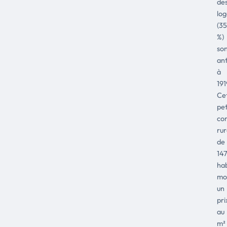
de
lo
(35
%)
so
ant
à
191
Ce
pet
co
rur
de
14
hab
mo
un
pri
au
m²