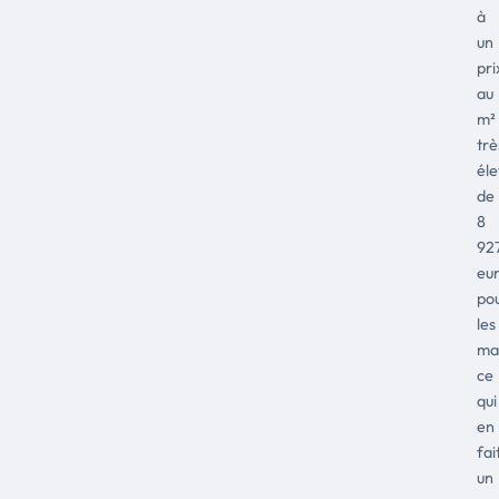
à
un
pri
au
m²
trè
él
de
8
92
eu
po
les
ma
ce
qui
en
fai
un