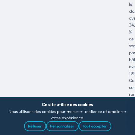
le
cl
av
34
%
de
so
pa
bât
av
191
Ce
co
rur
de
Ce site utilise des cookies
22
Nous utilisons des cookies pour mesurer l'audience et améliorer
hab
votre expérience.
pr
Refuser
Personnaliser
Tout accepter
un