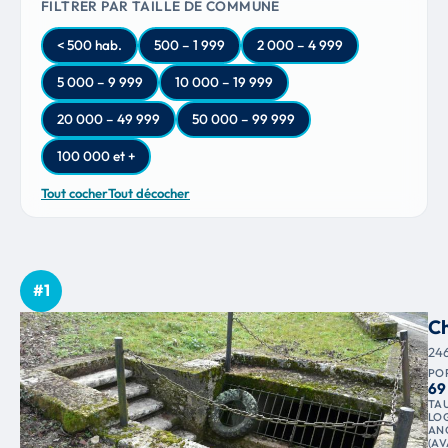
FILTRER PAR TAILLE DE COMMUNE
< 500 hab.
500 – 1 999
2 000 – 4 999
5 000 – 9 999
10 000 – 19 999
20 000 – 49 999
50 000 – 99 999
100 000 et +
Tout cocher
Tout décocher
#1
C
24
PO
69
TA
LO
AN
(AV