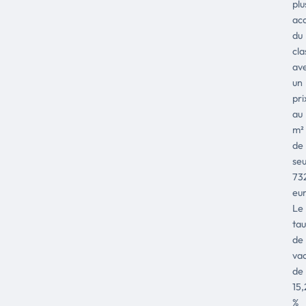
plu
acc
du
cl
av
un
pri
au
m²
de
se
73
eur
Le
ta
de
va
de
15,
%