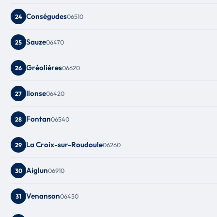
Conségudes
06510
24
Sauze
06470
25
Gréolières
06620
26
Ilonse
06420
27
Fontan
06540
28
La Croix-sur-Roudoule
06260
29
Aiglun
06910
30
Venanson
06450
31