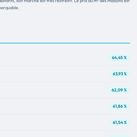
bitants, son marché est très restreint. Le prix au m² des maisons est
marquable.
64,45 %
63,93 %
62,09 %
61,86 %
61,54 %