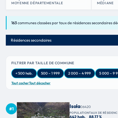
MOYENNE DÉPARTEMENTALE
MÉDIANE
163
communes classées par taux de résidences secondaires dé
Critère de classement
FILTRER PAR TAILLE DE COMMUNE
< 500 hab.
500 – 1 999
2 000 – 4 999
5 000 – 9 
Tout cocher
Tout décocher
Isola
06420
#1
POPULATION
TAUX DE RÉSIDENC
642 hab.
88,17 %