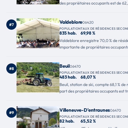
des propriétaires occupants est de 62,
Valdeblore
06420
#7
POPULATION
TAUX DE RÉSIDENCES SECON
835 hab.
69,98 %
Valdeblore enregistre 70,0 % de résid
importante de propriétaires occupants 
Beuil
06470
#8
POPULATION
TAUX DE RÉSIDENCES SECON
483 hab.
68,07 %
Beuil, station de ski, compte 68,1 % d
part des propriétaires occupants est trè
Villeneuve-D'entraunes
06470
#9
POPULATION
TAUX DE RÉSIDENCES SECON
82 hab.
65,52 %