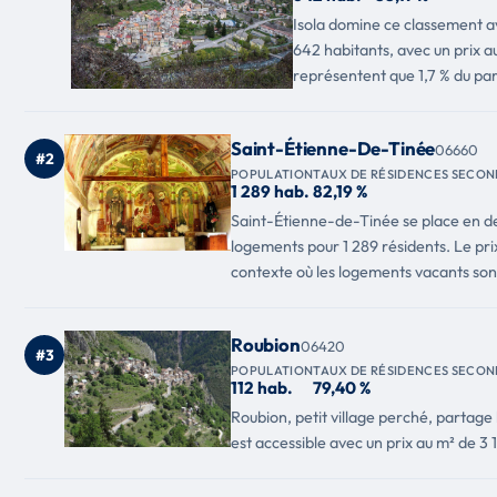
Isola domine ce classement a
642 habitants, avec un prix a
représentent que 1,7 % du par
Saint-Étienne-De-Tinée
06660
#2
POPULATION
TAUX DE RÉSIDENCES SECON
1 289 hab.
82,19 %
Saint-Étienne-de-Tinée se place en de
logements pour 1 289 résidents. Le pri
contexte où les logements vacants son
Roubion
06420
#3
POPULATION
TAUX DE RÉSIDENCES SECON
112 hab.
79,40 %
Roubion, petit village perché, partage
est accessible avec un prix au m² de 3