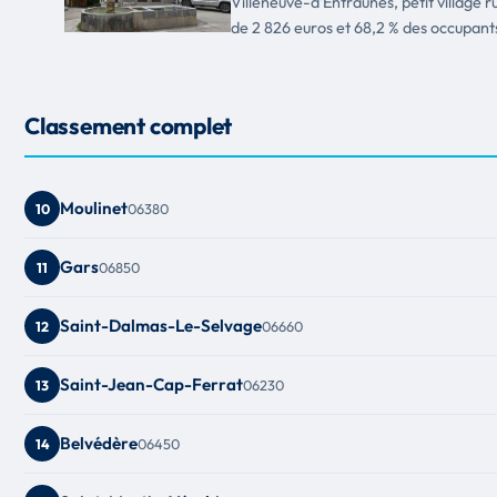
Villeneuve-d'Entraunes, petit village 
de 2 826 euros et 68,2 % des occupants
Classement complet
Moulinet
06380
10
Gars
06850
11
Saint-Dalmas-Le-Selvage
06660
12
Saint-Jean-Cap-Ferrat
06230
13
Belvédère
06450
14