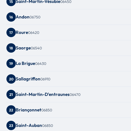
Saint-Martin-Vésubie
06450
15
Andon
06750
16
Roure
06420
17
Saorge
06540
18
La Brigue
06430
19
Sallagriffon
06910
20
Saint-Martin-D'entraunes
06470
21
Briançonnet
06850
22
Saint-Auban
06850
23