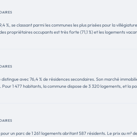
DAIRES
4 %, se classant parmi les communes les plus prisées pour la villégiatur
des propriétaires occupants est très forte (71,1 %) et les logements vaca
DAIRES
 distingue avec 76,4 % de résidences secondaires. Son marché immobilier 
os. Pour 1 477 habitants, la commune dispose de 3 320 logements, et la pa
DAIRES
pour un parc de 1 261 logements abritant 587 résidents. Le prix au m² des