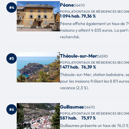
Péone
06470
#4
POPULATION
TAUX DE RÉSIDENCES SECON
1 094 hab.
79,36 %
Péone affiche également un taux de 79,
maisons y atteint 4 835 euros. La part 
recherché.
Théoule-sur-Mer
06590
#5
POPULATION
TAUX DE RÉSIDENCES SECON
1 477 hab.
76,39 %
Théoule-sur-Mer, station balnéaire, se
pour les maisons frôlant les 8 811 eur
vacance (2,3 %).
Guillaumes
06470
#6
POPULATION
TAUX DE RÉSIDENCES SECON
587 hab.
75,97 %
Guillaumes présente un taux de 76,0 % 