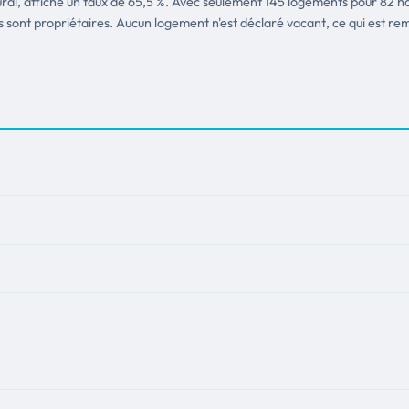
rural, affiche un taux de 65,5 %. Avec seulement 145 logements pour 82 ha
 sont propriétaires. Aucun logement n'est déclaré vacant, ce qui est re