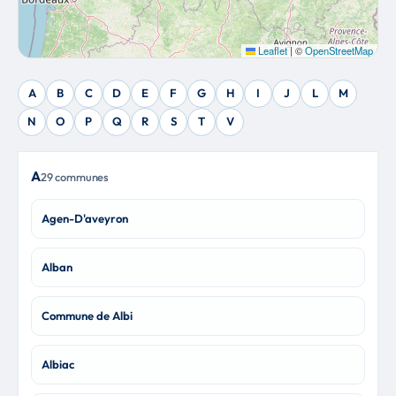
Leaflet
|
©
OpenStreetMap
A
B
C
D
E
F
G
H
I
J
L
M
N
O
P
Q
R
S
T
V
A
29 communes
Agen-D'aveyron
Alban
Commune de Albi
Albiac