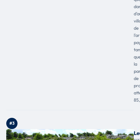
da
d'a
vil
de
l'a
pay
tan
qu
la
pa
de
pro
att
85
#3
Le