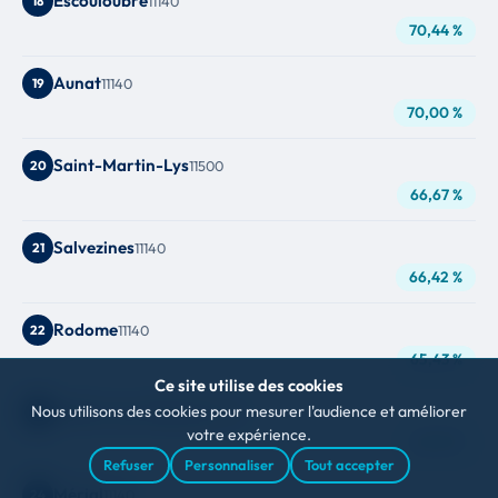
Escouloubre
18
11140
70,44 %
Aunat
19
11140
70,00 %
Saint-Martin-Lys
20
11500
66,67 %
Salvezines
21
11140
66,42 %
Rodome
22
11140
65,43 %
Ce site utilise des cookies
Belfort-sur-Rebenty
Nous utilisons des cookies pour mesurer l'audience et améliorer
23
11140
votre expérience.
65,31 %
Refuser
Personnaliser
Tout accepter
Mérial
24
11140