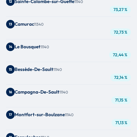
Sainte-Colombe-sur-Guette
12
11140
73,27 %
Camurac
13
11340
72,73 %
Le Bousquet
14
11140
72,44 %
Bessède-De-Sault
15
11140
72,14 %
Campagna-De-Sault
16
11140
71,15 %
Montfort-sur-Boulzane
17
11140
71,13 %