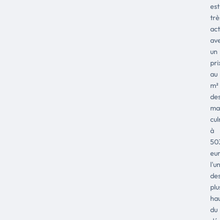
est
trè
act
av
un
pri
au
m²
de
ma
cu
à
50
eur
l'u
de
plu
ha
du