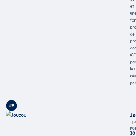
et
un
for
pr
de
pro
oc
(8
pa
les
rés
pe
#9
Jo
111
PO
30