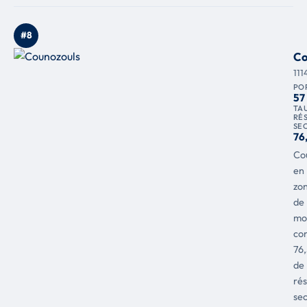
#8
Co
111
PO
57
TA
RÉ
SE
76
Co
en
zo
de
mo
co
76
de
ré
se