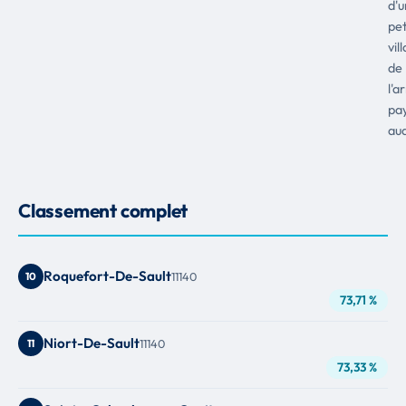
d'u
pet
vil
de
l'a
pa
aud
Classement complet
Roquefort-De-Sault
10
11140
73,71 %
Niort-De-Sault
11
11140
73,33 %