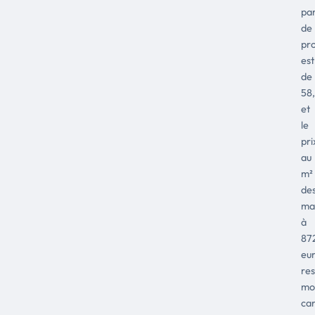
pa
de
pro
est
de
58
et
le
pri
au
m²
de
ma
à
87
eur
res
mo
car