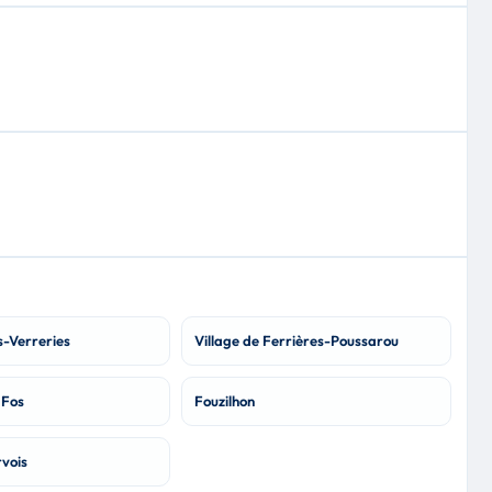
s-Verreries
Village de Ferrières-Poussarou
 Fos
Fouzilhon
rvois