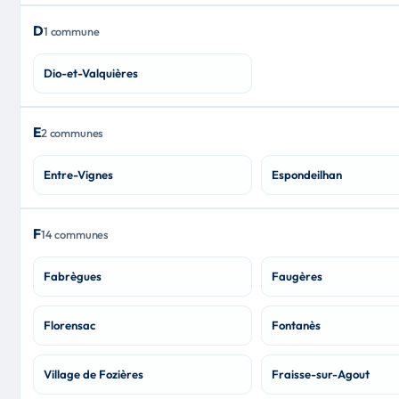
D
1 commune
Dio-et-Valquières
E
2 communes
Entre-Vignes
Espondeilhan
F
14 communes
Fabrègues
Faugères
Florensac
Fontanès
Village de Fozières
Fraisse-sur-Agout