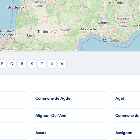
P
Q
R
S
T
U
V
Commune de Agde
Agel
Alignan-Du-Vent
Commune de 
Assas
Assignan