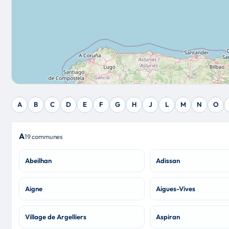
A
B
C
D
E
F
G
H
J
L
M
N
O
A
19 communes
Abeilhan
Adissan
Aigne
Aigues-Vives
Village de Argelliers
Aspiran