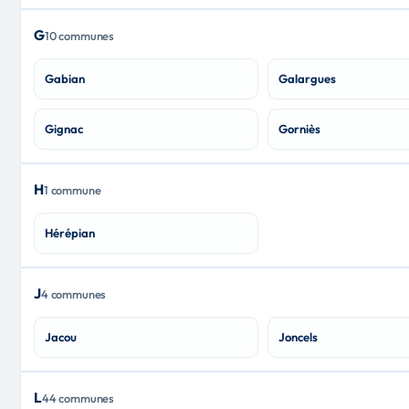
G
10 communes
Gabian
Galargues
Gignac
Gorniès
H
1 commune
Hérépian
J
4 communes
Jacou
Joncels
L
44 communes