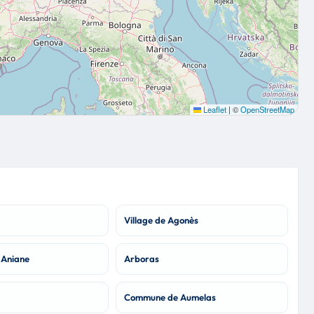
Leaflet
|
©
OpenStreetMap
Village de Agonès
Aniane
Arboras
Commune de Aumelas