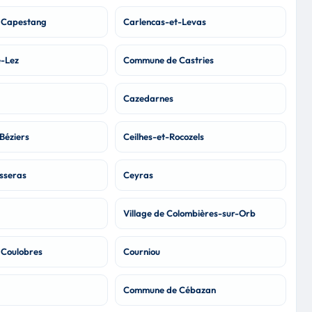
 Capestang
Carlencas-et-Levas
e-Lez
Commune de Castries
Cazedarnes
Béziers
Ceilhes-et-Rocozels
esseras
Ceyras
Village de Colombières-sur-Orb
Coulobres
Courniou
Commune de Cébazan