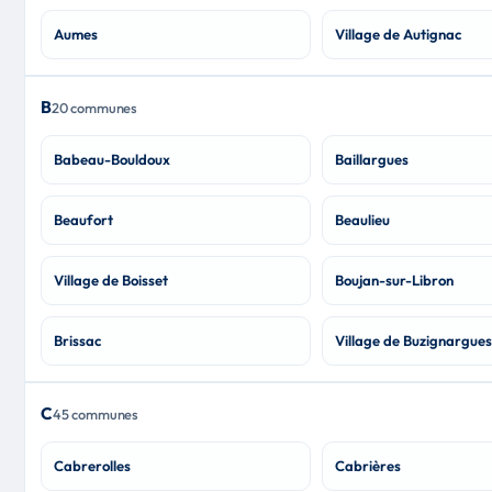
Aumes
Village de Autignac
B
20 communes
Babeau-Bouldoux
Baillargues
Beaufort
Beaulieu
Village de Boisset
Boujan-sur-Libron
Brissac
Village de Buzignargues
C
45 communes
Cabrerolles
Cabrières