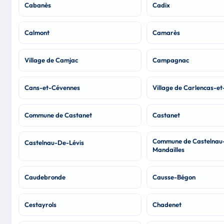
Cabanès
Cadix
Calmont
Camarès
Village de Camjac
Campagnac
Cans-et-Cévennes
Village de Carlencas-e
Commune de Castanet
Castanet
Commune de Castelnau
Castelnau-De-Lévis
Mandailles
Caudebronde
Causse-Bégon
Cestayrols
Chadenet