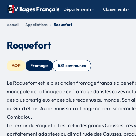
Villages Français
Départements
Classements
Accueil
Appellations
Roquefort
Roquefort
AOP
Fromage
531 communes
Le Roquefort est le plus ancien fromage francais a benefic
monopole de l'affinage de ce fromage dans les caves naturel
des plus prestigieux et des plus reconnus au monde. Son air
du Gard et de l'Aude, mais son affinage ne peut se deroule
Combalou.
Le terroir du Roquefort est celui des grands Causses, ces 
parfaitement adaptees au climat rude des Causses, produise