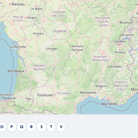
O
P
Q
R
S
T
V