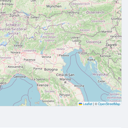
Leaflet
|
©
OpenStreetMap