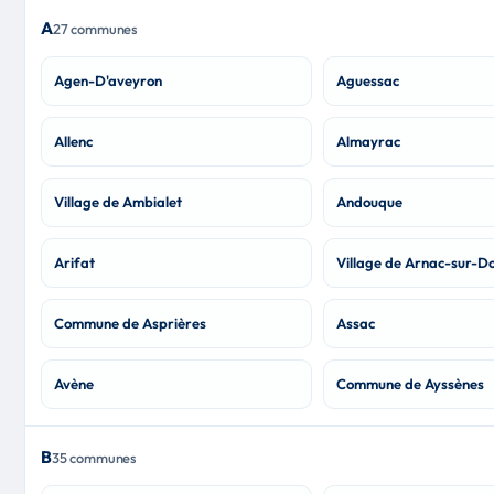
A
27 communes
Agen-D'aveyron
Aguessac
Allenc
Almayrac
Village de Ambialet
Andouque
Arifat
Village de Arnac-sur-D
Commune de Asprières
Assac
Avène
Commune de Ayssènes
B
35 communes