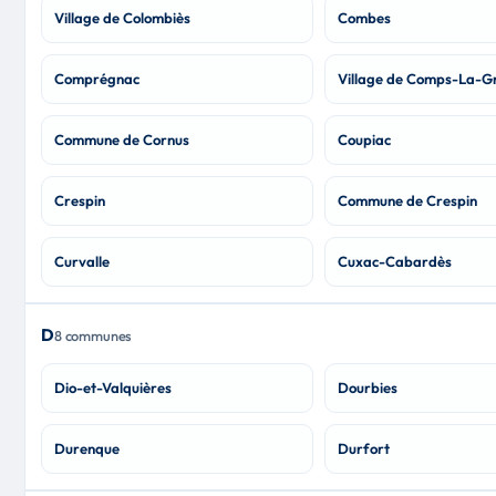
Village de Colombiès
Combes
Comprégnac
Village de Comps-La-Gr
Commune de Cornus
Coupiac
Crespin
Commune de Crespin
Curvalle
Cuxac-Cabardès
D
8 communes
Dio-et-Valquières
Dourbies
Durenque
Durfort