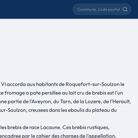
Rechercher une commune
les VI accorda aux habitants de Roquefort-sur-Soulzon le
 fromage a pate persillee au lait cru de brebis est l'un
ne partie de l'Aveyron, du Tarn, de la Lozere, de l'Herault,
-sur-Soulzon, creusees dans les eboulis du plateau du
 les brebis de race Lacaune. Ces brebis rustiques,
encadree par le cahier des charges de l'appellation.