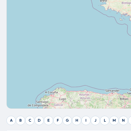
A
B
C
D
E
F
G
H
I
J
L
M
N