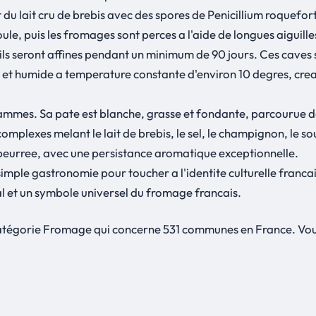
lait cru de brebis avec des spores de Penicillium roqueforti, 
ule, puis les fromages sont perces a l'aide de longues aiguilles 
ls seront affines pendant un minimum de 90 jours. Ces caves 
ais et humide a temperature constante d'environ 10 degres, cr
ammes. Sa pate est blanche, grasse et fondante, parcourue de 
complexes melant le lait de brebis, le sel, le champignon, le 
beurree, avec une persistance aromatique exceptionnelle.
ple gastronomie pour toucher a l'identite culturelle francaise
al et un symbole universel du fromage francais.
catégorie Fromage qui concerne 531 communes en France. Vou