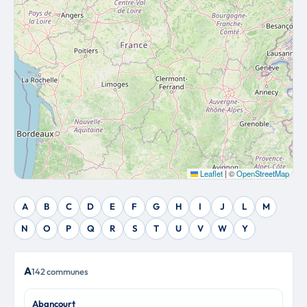
Leaflet
|
©
OpenStreetMap
A
B
C
D
E
F
G
H
I
J
L
M
N
O
P
Q
R
S
T
U
V
W
Y
A
142 communes
Abancourt