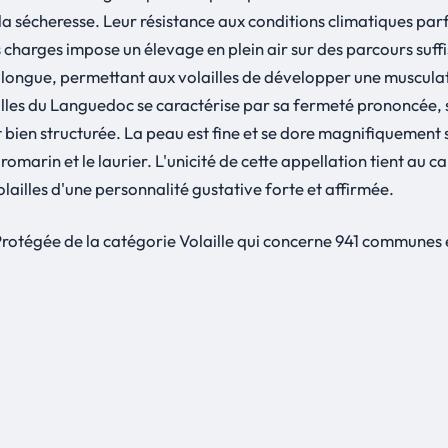
 à la sécheresse. Leur résistance aux conditions climatiques pa
es charges impose un élevage en plein air sur des parcours suf
 longue, permettant aux volailles de développer une musculat
ailles du Languedoc se caractérise par sa fermeté prononcée, s
ien structurée. La peau est fine et se dore magnifiquement sou
rin et le laurier. L'unicité de cette appellation tient au car
lailles d'une personnalité gustative forte et affirmée.
rotégée de la catégorie Volaille qui concerne 941 communes e