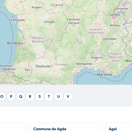
O
P
Q
R
S
T
U
V
Commune de Agde
Agel