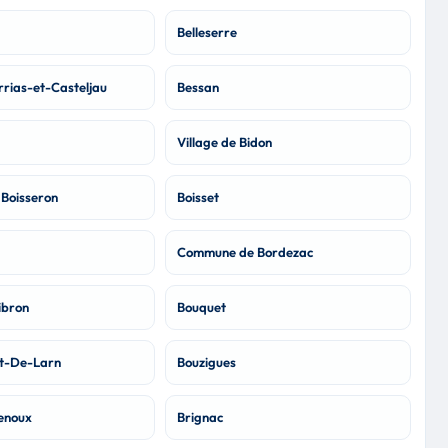
Belleserre
rrias-et-Casteljau
Bessan
Village de Bidon
Boisseron
Boisset
Commune de Bordezac
ibron
Bouquet
t-De-Larn
Bouzigues
renoux
Brignac