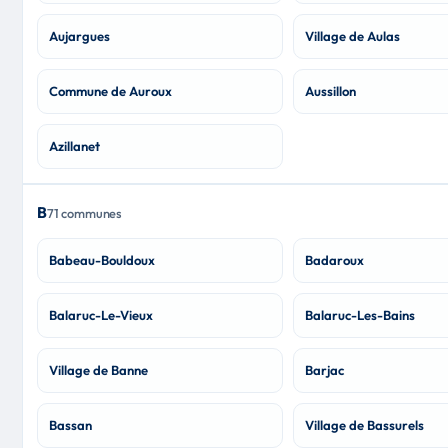
Aujargues
Village de Aulas
Commune de Auroux
Aussillon
Azillanet
B
71 communes
Babeau-Bouldoux
Badaroux
Balaruc-Le-Vieux
Balaruc-Les-Bains
Village de Banne
Barjac
Bassan
Village de Bassurels