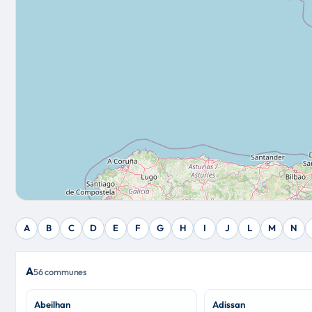
A
B
C
D
E
F
G
H
I
J
L
M
N
A
56 communes
Abeilhan
Adissan