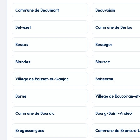
Commune de Beaumont
Beauvoisin
Belvézet
Commune de Berlou
Bessas
Bessèges
Blandas
Blauzac
Village de Boisset-et-Gaujac
Boissezon
Borne
Village de Boucoiran-et
Commune de Bourdic
Bourg-Saint-Andéol
Bragassargues
Commune de Branoux-Le