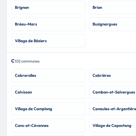
Brignon
Brion
Bréau-Mars
Buzignargues
Village de Béziers
C
102 communes
Cabrerolles
Cabrières
Calvisson
Cambon-et-Salvergues
Village de Camplong
Canaules-et-Argentièr
Cans-et-Cévennes
Village de Capestang