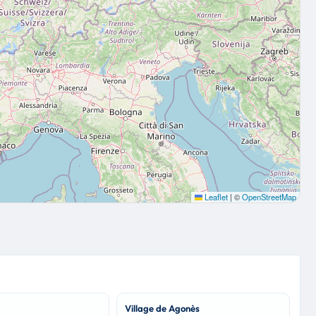
Leaflet
|
©
OpenStreetMap
Village de Agonès